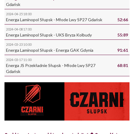
Gdańsk
2024-04-25 18:00
Energa Laminopol Słupsk
-
Młode Lwy SP27 Gdańsk
52:66
2024-04-08 17:00
Energa Laminopol Słupsk
-
UKS Bryza Kolbudy
55:89
2024-03-23 10:00
Energa Laminopol Słupsk
-
Energa GAK Gdynia
91:61
2024-03-17 11:00
Energa JS Przekładnie Słupsk
-
Młode Lwy SP27
68:81
Gdańsk