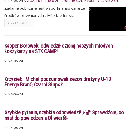
2026-06-24
AKTUALNOŚCI
ROCZNIK 2012
ROCZNIK 2013
ROCZNIK 2014
Zadanie publiczne jest współfinansowane ze
środków otrzymanych z Miasta Słupsk.
CZYTAJ DALEJ
Kacper Borowski odwiedził dzisiaj naszych młodych
koszykarzy na STK CAMP!
2026-06-24
Krzysiek i Michał podsumowali sezon drużyny U-13
Energa BranQ Czarni Słupsk.
2026-06-24
Szybkie pytania, szybkie odpowiedzi! ⚡🏀 Sprawdźcie, co
miał do powiedzenia Oliwier🎤
2026-06-24