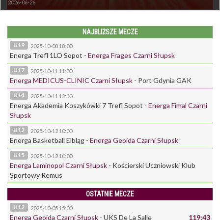
2026-06-26
NAJBLIŻSZE MECZE
U19
2025-10-08 18:00
Energa Trefl 1LO Sopot
-
Energa Frages Czarni Słupsk
U17
2025-10-11 11:00
Energa MEDICUS-CLINIC Czarni Słupsk
-
Port Gdynia GAK
U14
2025-10-11 12:30
Energa Akademia Koszykówki 7 Trefl Sopot
-
Energa Fimal Czarni
Słupsk
U12
2025-10-12 10:00
Energa Basketball Elbląg
-
Energa Geoida Czarni Słupsk
U15
2025-10-12 10:00
Energa Laminopol Czarni Słupsk
-
Kościerski Uczniowski Klub
Sportowy Remus
OSTATNIE MECZE
U12
2025-10-05 15:00
Energa Geoida Czarni Słupsk
-
UKS De La Salle
119:43