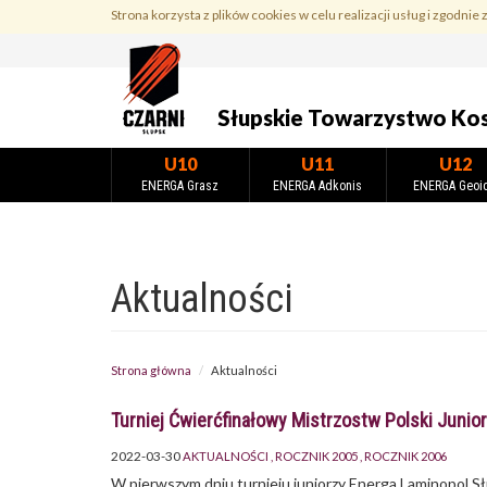
Przejdź
Strona korzysta z plików cookies w celu realizacji usług i zgodnie 
do
treści
Słupskie Towarzystwo Ko
U10
U11
U12
ENERGA Grasz
ENERGA Adkonis
ENERGA Geoi
Aktualności
Strona główna
Aktualności
Turniej Ćwierćfinałowy Mistrzostw Polski Junior
2022-03-30
AKTUALNOŚCI
ROCZNIK 2005
ROCZNIK 2006
W pierwszym dniu turnieju juniorzy Energa Laminopol S