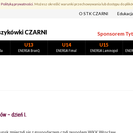
z
Polityką prywatności
. Możesz określić warunki przechowywania lub dostępu do plikó
O STK CZARNI
Edukacj
szykówki CZARNI
Sponsorem Tytu
U13
U14
U15
da
ENERGA BranQ
ENERGA Fimal
ENERGA Laminopol
ENER
ów – dzień I.
łupsk zmierzyli się z gospodarzem czyli zespołem WKK Wrocław.