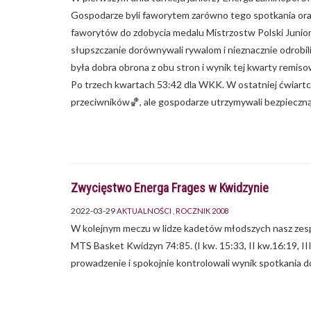
Gospodarze byli faworytem zarówno tego spotkania ora
faworytów do zdobycia medalu Mistrzostw Polski Junior
słupszczanie dorównywali rywalom i nieznacznie odrobil
była dobra obrona z obu stron i wynik tej kwarty remis
Po trzech kwartach 53:42 dla WKK. W ostatniej ćwiartc
przeciwników🏀, ale gospodarze utrzymywali bezpieczną
Zwycięstwo Energa Frages w Kwidzynie
2022-03-29
AKTUALNOŚCI
ROCZNIK 2008
W kolejnym meczu w lidze kadetów młodszych nasz zes
MTS Basket Kwidzyn 74:85. (I kw. 15:33, II kw.16:19, II
prowadzenie i spokojnie kontrolowali wynik spotkania d