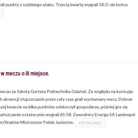
i punkty z szybkiego ataku. Trzecią kwartę wygrali 18:3 i do końca
w meczu o III miejsce.
meczu ze Szkołą Gortata Politechnika Gdańsk. Ze względu na kontuzje
h absencji słupszczanie przez cały czas grali wyrównany mecz. Dobrze
zej kwarcie na kilka punktów odskoczyli gospodarze, później gra się
ańszczanie ostatecznie wygrali 65:58. Zawodnicy Energa SA Laminopol
wierćfinałów Mistrzostw Polski Juniorów.
CZYTAJ DALEJ