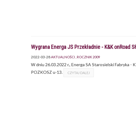
Wygrana Energa JS Przekładnie - K&K onRoad Sł
2022-03-28
AKTUALNOŚCI
ROCZNIK 2009
W dniu 26.03.2022 r., Energa SA Starosielski Fabryka 
POZKOSZ u-13.
CZYTAJ DALEJ