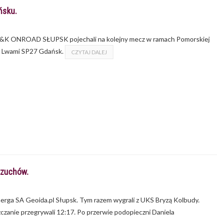
ńsku.
 - K&K ONROAD SŁUPSK pojechali na kolejny mecz w ramach Pomorskiej
mi Lwami SP27 Gdańsk.
CZYTAJ DALEJ
 zuchów.
nerga SA Geoida.pl Słupsk. Tym razem wygrali z UKS Bryzą Kolbudy.
czanie przegrywali 12:17. Po przerwie podopieczni Daniela