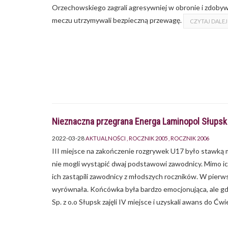
Orzechowskiego zagrali agresywniej w obronie i zdobywal
meczu utrzymywali bezpieczną przewagę.
CZYTAJ DALEJ
Nieznaczna przegrana Energa Laminopol Słupsk 
2022-03-28
AKTUALNOŚCI
ROCZNIK 2005
ROCZNIK 2006
III miejsce na zakończenie rozgrywek U17 było stawką 
nie mogli wystąpić dwaj podstawowi zawodnicy. Mimo ic
ich zastąpili zawodnicy z młodszych roczników. W pierws
wyrównała. Końcówka była bardzo emocjonująca, ale gd
Sp. z o.o Słupsk zajęli IV miejsce i uzyskali awans do Ć