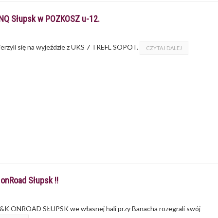
ANQ Słupsk w POZKOSZ u-12.
erzyli się na wyjeździe z UKS 7 TREFL SOPOT.
CZYTAJ DALEJ
onRoad Słupsk !!
 - K&K ONROAD SŁUPSK we własnej hali przy Banacha rozegrali swój