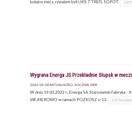
kolejny mecz, rywalem byli UKS 7 TREFL SOPOT.
CZYT
Wygrana Energa JS Przekładnie Słupsk w mec
2022-03-28
AKTUALNOŚCI
ROCZNIK 2009
W dniu 19.03.2022 r., Energa SA Starosielski Fabry
WEJHEROWO w ramach POZKOSZ u-13.
CZYTAJ DALE