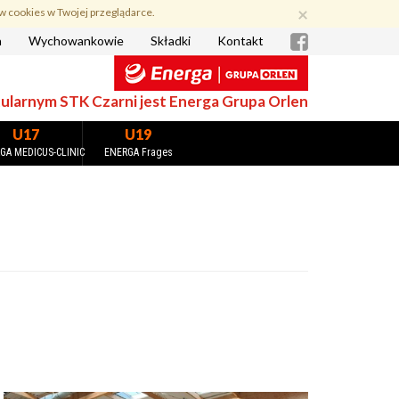
×
w cookies w Twojej przeglądarce.
a
Wychowankowie
Składki
Kontakt
larnym STK Czarni jest Energa Grupa Orlen
U17
U19
GA MEDICUS-CLINIC
ENERGA Frages