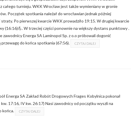
z całego turnieju. WKK Wrocław jest także wymieniany w gronie
ów. Początek spotkania należał do wrocławian jednak później
i straty. Po pierwszej kwarcie WKK prowadziło 19:15. W drugiej kwarcie
owy (16:16)💪. W trzeciej części ponownie na większy dystans punktowy .
e zawodnicy Energa SA Laminopol Sp. z o.o próbowali dogonić
 przewagę do końca spotkania (67:56).
CZYTAJ DALEJ
pół Energa SA Zakład Robót Drogowych Frages Kobylnica pokonał
I kw. 17:16, IV kw. 26:17) Nasi zawodnicy od początku wyszli na
o końca.
CZYTAJ DALEJ