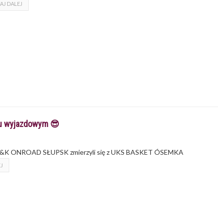
AJ DALEJ
zu wyjazdowym 😎
ka - K&K ONROAD SŁUPSK zmierzyli się z UKS BASKET ÓSEMKA
J