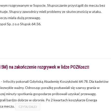
żowym rozgrywanym w Sopocie. Słupszczanie przystąpili do meczu bez
e. Słupscy zawodnicy mieli problemy ze skutecznością w ataku.
meczu miała dużą przewagę.
ol Sp. z o.o Słupsk 64:36.
15M) na zakończenie rozgrywek w lidze POZKosz‼️
s - Infocity pokonali Gdyńską Akademię Koszykówki 64:78. Dla kadetów
niezwykle ważny. Odnosząc porażkę pozbawiali się szansy grania w
szej minuty spotkania gospodarze próbowali uzyskać przewagę.
zagrali bardzo dobrze w obronie. Po 2 kwartach koszykarze Energa
ńca meczu.
CZYTAJ DALEJ