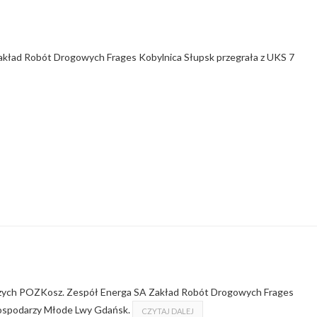
akład Robót Drogowych Frages Kobylnica Słupsk przegrała z UKS 7
odszych POZKosz. Zespół Energa SA Zakład Robót Drogowych Frages
gospodarzy Młode Lwy Gdańsk.
CZYTAJ DALEJ