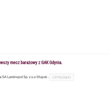
erwszy mecz barażowy z GAK Gdynia.
 SA Laminopol Sp. z o.o Słupsk .
CZYTAJ DALEJ