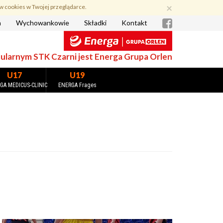
×
w cookies w Twojej przeglądarce.
a
Wychowankowie
Składki
Kontakt
larnym STK Czarni jest Energa Grupa Orlen
U17
U19
GA MEDICUS-CLINIC
ENERGA Frages