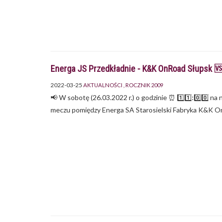
Energa JS Przedkładnie - K&K OnRoad Słupsk 🆚
2022-03-25
AKTUALNOŚCI
ROCZNIK 2009
📢 W sobotę (26.03.2022 r.) o godzinie ⏰ 1️⃣1️⃣:0️⃣0️⃣ 
meczu pomiędzy Energa SA Starosielski Fabryka K&K O