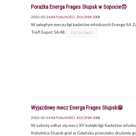
Porażka Energa Frages Słupsk w Sopocie😞
2022-03-24
AKTUALNOŚCI
ROCZNIK 2008
W zaległym meczu ligi kadetów młodszych Energa SA Z
Trefl Sopot 56:48.
CZYTAJ DALEJ
Wyjazdowy mecz Energa Frages Słupsk😁
2022-03-24
AKTUALNOŚCI
ROCZNIK 2008
W sobotę odbył się mecz XII kolejki ligi Kadetów mł
Kobylnica Słupsk grał w Gdańsku przeciwko drużynie 