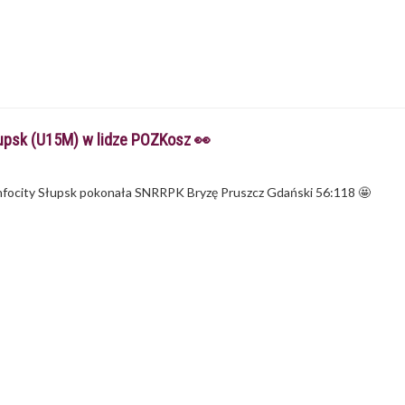
łupsk (U15M) w lidze POZKosz 👀
Infocity Słupsk pokonała SNRRPK Bryzę Pruszcz Gdański 56:118 🤩