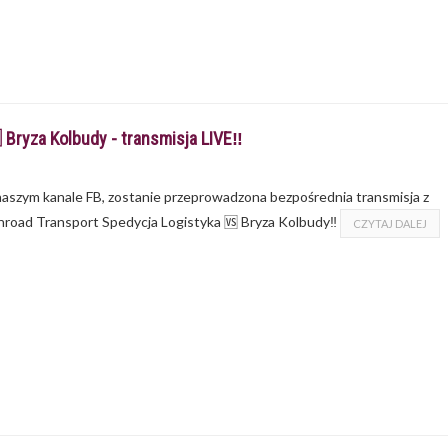
 Bryza Kolbudy - transmisja LIVE‼
na naszym kanale FB, zostanie przeprowadzona bezpośrednia transmisja z
nroad Transport Spedycja Logistyka 🆚 Bryza Kolbudy‼
CZYTAJ DALEJ