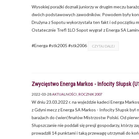
Wysokiej porażki doznali juniorzy w drugim meczu bara
dwóch podstawowych zawodników. Powodem były kontuzj
Drużyna z Sopotu wykorzystała ten fakt i od początku 
Ostatecznie Trefl 1LO Sopot wygrał z Energa SA Laminop
#Energa #stk2005 #stk2006
CZYTAJ DALEJ
Zwycięstwo Energa Markos - Infocity Słupsk (U
2022-03-28
AKTUALNOŚCI
ROCZNIK 2007
W dniu 23.03.2022 r. na wyjeździe kadeci Energa Marko
z Gdyni mecz z Energa SA Markos - Infocity Słupsk był 
barażach do ćwierćfinałów Mistrzostw Polski. Od pierw
Słupszczanie nie poddali się presji gospodarzy, którzy 
prowadzili 14 punktami i taką przewagę utrzymali do ko