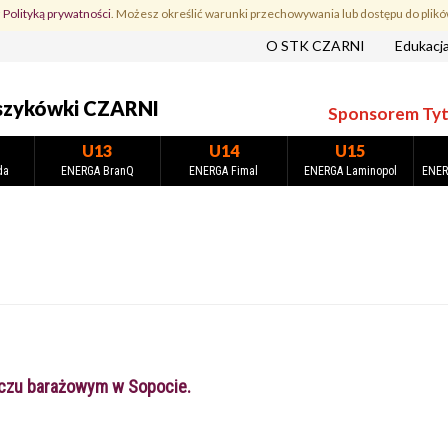
z
Polityką prywatności
. Możesz określić warunki przechowywania lub dostępu do plikó
O STK CZARNI
Edukacj
szykówki CZARNI
Sponsorem Tytu
U13
U14
U15
da
ENERGA BranQ
ENERGA Fimal
ENERGA Laminopol
ENER
czu barażowym w Sopocie.