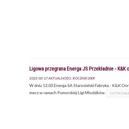
Ligowa przegrana Energa JS Przekładnie - K&K 
2022-03-17
AKTUALNOŚCI
ROCZNIK 2009
W dniu 12.03 Energa SA Starosielski Fabryka - K&K On
mecz w ramach Pomorskiej Ligi Młodzików.
CZYTAJ DAL