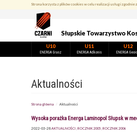
Przejdź
Strona korzysta z plików cookies w celu realizacji usług i zgodnie 
do
treści
Słupskie Towarzystwo Ko
U10
U11
U12
ENERGA Grasz
ENERGA Adkonis
ENERGA Geoi
Aktualności
Strona główna
Aktualności
Wysoka porażka Energa Laminopol Słupsk w me
2022-03-28
AKTUALNOŚCI
ROCZNIK 2005
ROCZNIK 2006