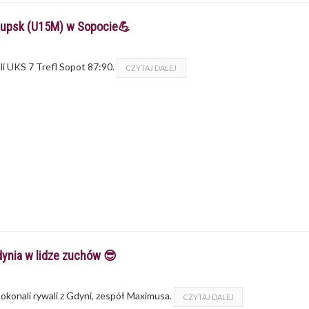
Słupsk (U15M) w Sopocie💪
i UKS 7 Trefl Sopot 87:90.
CZYTAJ DALEJ
ynia w lidze zuchów 😎
konali rywali z Gdyni, zespół Maximusa.
CZYTAJ DALEJ