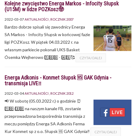
Kolejne zwycięstwo Energa Markos - Infocity Słupsk
(U15M) w lidze POZKosz🤓
2022-03-07
AKTUALNOŚCI
ROCZNIK 2007
Bardzo dobrze spisali się zawodnicy Energa
SA Markos - Infocity Słupsk w końcowej fazie
ligi POZKosz. W piątek 04.03.2022 r. na
własnym parkiecie pokonali UKS Basket
Ósemka Wejherowo 1️⃣0️⃣0️⃣ - 4️⃣5️⃣🥰
CZYTAJ DALEJ
Energa Adkonis - Konmet Słupsk 🆚 GAK Gdynia -
transmisja LIVE‼
2022-03-04
AKTUALNOŚCI
ROCZNIK 2012
📢 W sobotę (05.03.2022 r.) o godzinie ⏰
1️⃣0️⃣️:3️⃣0️⃣ na naszym kanale FB, zostanie
przeprowadzona bezpośrednia transmisja z
meczu pomiędzy Energa SA Adkonis Ferma
Kur Konmet sp z o.o. Słupsk 🆚 GAK Gdynia‼
CZYTAJ DALEJ