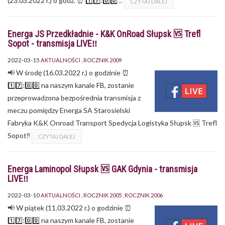
(23.03.2022 r.) o godz. ⏰ 1️⃣7️⃣:0️⃣0️⃣ ..
CZYTAJ DALEJ
Energa JS Przedkładnie - K&K OnRoad Słupsk 🆚 Trefl
Sopot - transmisja LIVE‼
2022-03-15
AKTUALNOŚCI
ROCZNIK 2009
📢 W środę (16.03.2022 r.) o godzinie ⏰
1️⃣7️⃣:0️⃣0️⃣ na naszym kanale FB, zostanie
przeprowadzona bezpośrednia transmisja z
meczu pomiędzy Energa SA Starosielski
Fabryka K&K Onroad Transport Spedycja Logistyka Słupsk 🆚 Trefl
Sopot‼
CZYTAJ DALEJ
Energa Laminopol Słupsk 🆚 GAK Gdynia - transmisja
LIVE‼
2022-03-10
AKTUALNOŚCI
ROCZNIK 2005
ROCZNIK 2006
📢 W piątek (11.03.2022 r.) o godzinie ⏰
1️⃣7️⃣:0️⃣0️⃣ na naszym kanale FB, zostanie