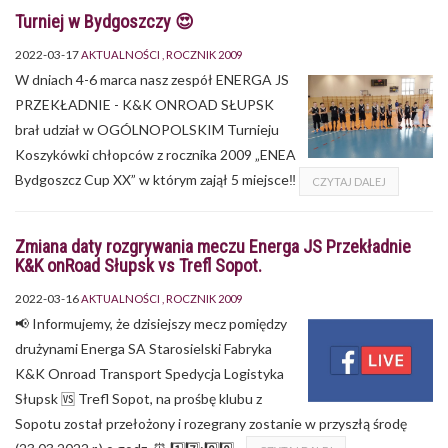
Turniej w Bydgoszczy 😍
2022-03-17
AKTUALNOŚCI
ROCZNIK 2009
W dniach 4-6 marca nasz zespół ENERGA JS
PRZEKŁADNIE - K&K ONROAD SŁUPSK
brał udział w OGÓLNOPOLSKIM Turnieju
Koszykówki chłopców z rocznika 2009 „ENEA
Bydgoszcz Cup XX” w którym zajął 5 miejsce‼️
CZYTAJ DALEJ
Zmiana daty rozgrywania meczu Energa JS Przekładnie
K&K onRoad Słupsk vs Trefl Sopot.
2022-03-16
AKTUALNOŚCI
ROCZNIK 2009
📢 Informujemy, że dzisiejszy mecz pomiędzy
drużynami Energa SA Starosielski Fabryka
K&K Onroad Transport Spedycja Logistyka
Słupsk 🆚 Trefl Sopot, na prośbę klubu z
Sopotu został przełożony i rozegrany zostanie w przyszłą środę