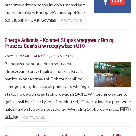
przeprowadzona bezpośrednia transmisja z
meczu pomiędzy Energa SA Laminopol Sp. z
o.o Słupsk 🆚 GAK Gdynia‼
CZYTAJ DALEJ
Energa Adkonis - Konmet Słupsk wygrywa z Bryzą
Pruszcz Gdański w rozgrywkach U10
2022-03-07
AKTUALNOŚCI
ROCZNIK 2012
Po porażce w poprzednim spotkaniu
słupszczanie przystąpili do meczu z Bryzą
bardzo skoncentrowani. Dobrze bronili od
samego początku i rzucali punkty z szybkiego
ataku. Po dwóch kwartach prowadzili 24:11. W trzeciej kwarcie to
goście byli lepsi, ale tylko o 1 punkt (5:4). Czwarta kwarta ponownie
należała do słupskich koszykarzy. Wygrali ją 14:4, a cały mecz 4️⃣2️⃣ -
2️⃣0️⃣😍
CZYTAJ DALEJ