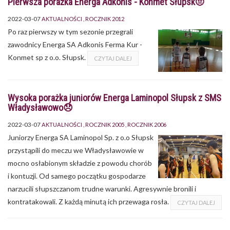
Pierwsza porażka Energa Adkonis - Konmet Słupsk🤨
2022-03-07
AKTUALNOŚCI
ROCZNIK 2012
Po raz pierwszy w tym sezonie przegrali
zawodnicy Energa SA Adkonis Ferma Kur -
Konmet sp z o.o. Słupsk.
CZYTAJ DALEJ
Wysoka porażka juniorów Energa Laminopol Słupsk z SMS
Władysławowo😞
2022-03-07
AKTUALNOŚCI
ROCZNIK 2005
ROCZNIK 2006
Juniorzy Energa SA Laminopol Sp. z o.o Słupsk
przystąpili do meczu we Władysławowie w
mocno osłabionym składzie z powodu chorób
i kontuzji. Od samego początku gospodarze
narzucili słupszczanom trudne warunki. Agresywnie bronili i
kontratakowali. Z każdą minutą ich przewaga rosła.
CZYTAJ DALEJ