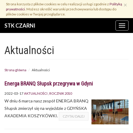
Przejdź
×
Strona korzysta z plików cookies w celu realizacji usług i zgodnie z
Polityką
do
prywatności
. Możesz określić warunki przechowywania lub dostępu do
treści
plików cookies w Twojej przeglądarce.
STK CZARNI
Menu
Aktualności
Strona główna
Aktualności
Energa BRANQ Słupsk przegrywa w Gdyni
2022-03-17
AKTUALNOŚCI
ROCZNIK 2010
W dniu 6 marca nasz zespół ENERGA BRANQ
Słupsk zmierzył się na wyjeździe z GDYŃSKA
AKADEMIA KOSZYKÓWKI.
CZYTAJ DALEJ