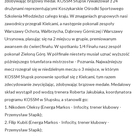
zdobywając brązowy medal. KOSSM Słupsk rywalizował z 24
drużynami reprezentującymi Koszykarskie Ośrodki Sportowego
Szkolenia Młodzieżyz całego kraju. W zmaganiach grupowych nasi
zawodnicy przegrali Kielcami, a następnie pokonali zespoły
Warszawy Ochota, Wałbrzycha, Dąbrowy Górniczej i Warszawy
Ursynowa, plasując się na 2 miejscu w grupie, premiowanym
awansem do ćwierćfinału. W spotkaniu 1/4 Finału nasz zespół
pokonał Zieloną Górę. W półfinale niestety musiał uznać wyższość
późniejszego triumfatora mistrzostw - Poznania. Najważniejszy
mecz rozegrał się w niedzielnym meczu o 3 miejsce, w którym
KOSSM Słupsk ponownie spotkał się z Kielcami, tym razem
zdecydowanie zwyciężając, zdobywając brązowe medale. Medalowy
skład wystąpił pod wodzą trenera Roberta Jakubiaka, koordynatora
programu KOSSM w Słupsku, a stanowili go:
1. Nikodem Oleksy (Energa Markos - Infocity, trener klubowy -
Przemysław Słapik);
2. Filip Kubiś (Energa Markos - Infocity, trener klubowy -
Przemysław Słapik);