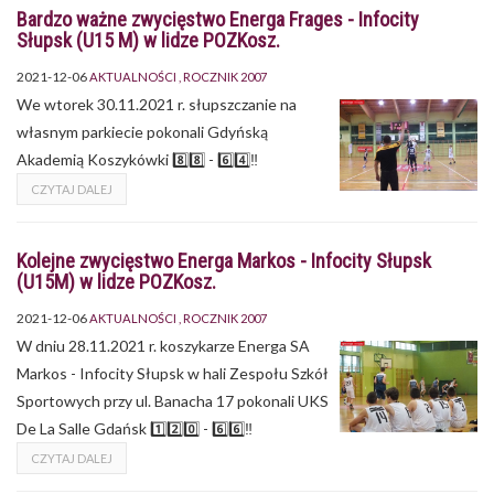
Bardzo ważne zwycięstwo Energa Frages - Infocity
Słupsk (U15 M) w lidze POZKosz.
2021-12-06
AKTUALNOŚCI
ROCZNIK 2007
We wtorek 30.11.2021 r. słupszczanie na
własnym parkiecie pokonali Gdyńską
Akademią Koszykówki 8️⃣8️⃣ - 6️⃣4️⃣‼
CZYTAJ DALEJ
Kolejne zwycięstwo Energa Markos - Infocity Słupsk
(U15M) w lidze POZKosz.
2021-12-06
AKTUALNOŚCI
ROCZNIK 2007
W dniu 28.11.2021 r. koszykarze Energa SA
Markos - Infocity Słupsk w hali Zespołu Szkół
Sportowych przy ul. Banacha 17 pokonali UKS
De La Salle Gdańsk 1️⃣2️⃣0️⃣ - 6️⃣6️⃣‼
CZYTAJ DALEJ