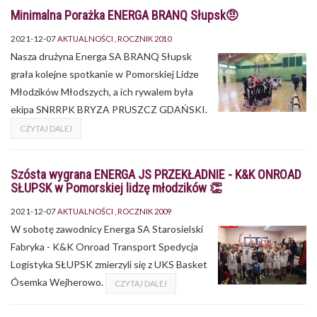
Minimalna Porażka ENERGA BRANQ Słupsk🤨
2021-12-07
AKTUALNOŚCI
ROCZNIK 2010
Nasza drużyna Energa SA BRANQ Słupsk
grała kolejne spotkanie w Pomorskiej Lidze
Młodzików Młodszych, a ich rywalem była
ekipa SNRRPK BRYZA PRUSZCZ GDAŃSKI.
CZYTAJ DALEJ
Szósta wygrana ENERGA JS PRZEKŁADNIE - K&K ONROAD
SŁUPSK w Pomorskiej lidzę młodzików 👏
2021-12-07
AKTUALNOŚCI
ROCZNIK 2009
W sobotę zawodnicy Energa SA Starosielski
Fabryka - K&K Onroad Transport Spedycja
Logistyka SŁUPSK zmierzyli się z UKS Basket
Ósemka Wejherowo.
CZYTAJ DALEJ