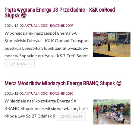
Piąta wygrana Energa JS Przekładnie - K&K onRoad
Słupsk 🤓
2021-12-02
AKTUALNOŚCI
ROCZNIK 2009
W poniedziałek nasz zespół Energa SA
Starosielski Fabryka - K&K Onroad Transport
Spedycja Logistyka Słupsk zagrał wyjazdowy
mecz w Sopocie z drużyną UKS 7 Trefl Sopot.
CZYTAJ DALEJ
Mecz Młodzików Młodszych Energa BRANQ Słupsk 😊
2021-12-02
AKTUALNOŚCI
ROCZNIK 2010
W niedziele nasi koszykarze Energa SA
BRANQ Słupsk zmierzyli się we własnej hali z
Młode Lwy Sp 27 Gdańsk ‼
CZYTAJ DALEJ