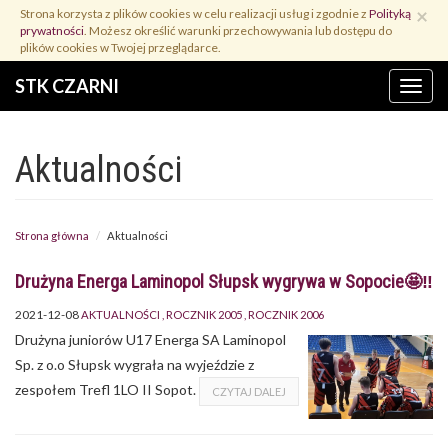
Przejdź
×
Strona korzysta z plików cookies w celu realizacji usług i zgodnie z
Polityką
do
prywatności
. Możesz określić warunki przechowywania lub dostępu do
treści
plików cookies w Twojej przeglądarce.
STK CZARNI
Menu
Aktualności
Strona główna
Aktualności
Drużyna Energa Laminopol Słupsk wygrywa w Sopocie🤩‼
2021-12-08
AKTUALNOŚCI
ROCZNIK 2005
ROCZNIK 2006
Drużyna juniorów U17 Energa SA Laminopol
Sp. z o.o Słupsk wygrała na wyjeździe z
zespołem Trefl 1LO II Sopot.
CZYTAJ DALEJ