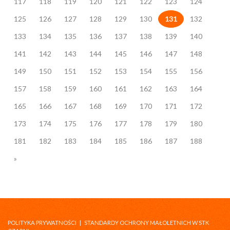
117
118
119
120
121
122
123
124
125
126
127
128
129
130
131
132
133
134
135
136
137
138
139
140
141
142
143
144
145
146
147
148
149
150
151
152
153
154
155
156
157
158
159
160
161
162
163
164
165
166
167
168
169
170
171
172
173
174
175
176
177
178
179
180
181
182
183
184
185
186
187
188
»
POLITYKA PRYWATNOŚCI
|
STANDARDY OCHRONY MAŁOLETNICH W STK