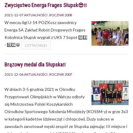
Zwycięstwo Energa Frages Słupsk😎‼
2021-12-07
AKTUALNOŚCI
ROCZNIK 2008
W meczu ligi U-14 POZKosz zawodnicy
Energa SA Zakład Robót Drogowych Frages
Kobylnica Słupsk wygrali z UKS 7 Sopot 7️⃣3️⃣
- 6️⃣7️⃣😁
CZYTAJ DALEJ
Brązowy medal dla Słupska‼️
2021-12-06
AKTUALNOŚCI
ROCZNIK 2007
W dniach 3-5 grudnia 2021 w Ośrodku
Przygotowań Olimpijskich w Wałczu odbyły
się Mistrzostwa Polski Koszykarskich
Ośrodków Sportowego Szkolenia Młodzieży (KOSSM-y) w grze 3x3
w kategorii kadetów (dziewcząt i chłopców). Duży sukces w
zawodach zanotował męski zespół ze Słupska zajmując III miejsce i