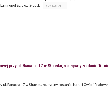
Laminopol Sp. z o.o Słupsk ‼
CZYTAJ DALEJ
towej przy ul. Banacha 17 w Słupsku, rozegrany zostanie Turni
rzy ul. Banacha 17 w Słupsku, rozegrany zostanie Turniej Ćwierćfinałowy