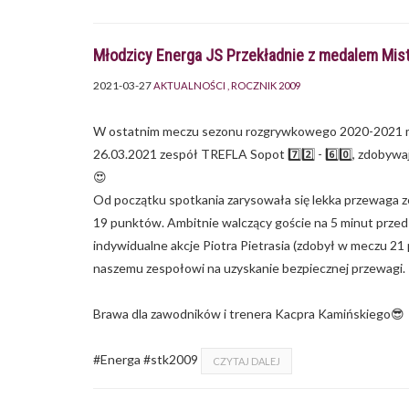
Młodzicy Energa JS Przekładnie z medalem Mi
2021-03-27
AKTUALNOŚCI
ROCZNIK 2009
W ostatnim meczu sezonu rozgrywkowego 2020-2021 mło
26.03.2021 zespół TREFLA Sopot 7️⃣2️⃣ - 6️⃣0️⃣, zdob
😍
Od początku spotkania zarysowała się lekka przewaga z
19 punktów. Ambitnie walczący goście na 5 minut prze
indywidualne akcje Piotra Pietrasia (zdobył w meczu 21 
naszemu zespołowi na uzyskanie bezpiecznej przewagi.
Brawa dla zawodników i trenera Kacpra Kamińskiego😎
#Energa #stk2009
CZYTAJ DALEJ