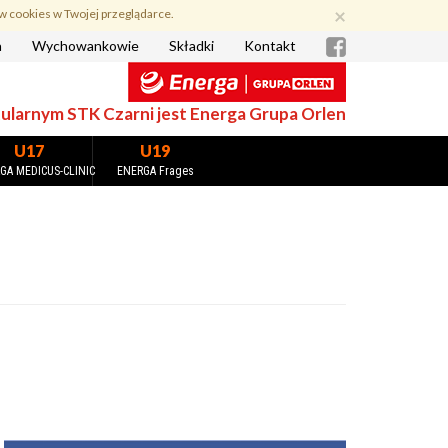
×
w cookies w Twojej przeglądarce.
a
Wychowankowie
Składki
Kontakt
larnym STK Czarni jest Energa Grupa Orlen
U17
U19
GA MEDICUS-CLINIC
ENERGA Frages