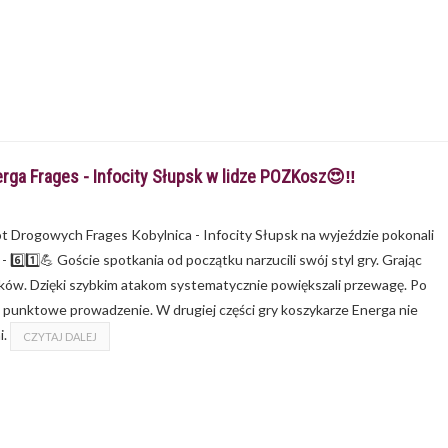
ga Frages - Infocity Słupsk w lidze POZKosz😍‼
t Drogowych Frages Kobylnica - Infocity Słupsk na wyjeździe pokonali
6️⃣1️⃣💪 Goście spotkania od początku narzucili swój styl gry. Grając
ików. Dzięki szybkim atakom systematycznie powiększali przewagę. Po
 punktowe prowadzenie. W drugiej części gry koszykarze Energa nie
i.
CZYTAJ DALEJ