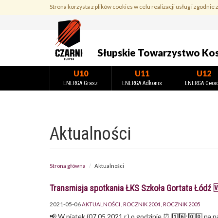
Przejdź
Strona korzysta z plików cookies w celu realizacji usług i zgodnie 
do
treści
Słupskie Towarzystwo Ko
U10
U11
U12
ENERGA Grasz
ENERGA Adkonis
ENERGA Geoi
Aktualności
Strona główna
Aktualności
Transmisja spotkania ŁKS Szkoła Gortata Łódź 
2021-05-06
AKTUALNOŚCI
ROCZNIK 2004
ROCZNIK 2005
📢 W piątek (07.05.2021 r.) o godzinie ⏰ 1️⃣6️⃣:0️⃣0️⃣ n