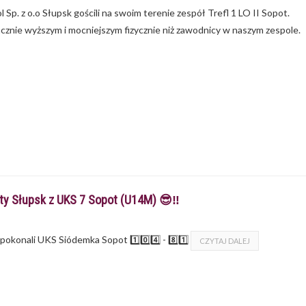
Sp. z o.o Słupsk gościli na swoim terenie zespół Trefl 1 LO II Sopot.
cznie wyższym i mocniejszym fizycznie niż zawodnicy w naszym zespole.
ity Słupsk z UKS 7 Sopot (U14M) 😎‼
okonali UKS Siódemka Sopot 1️⃣0️⃣4️⃣ - 8️⃣1️⃣
CZYTAJ DALEJ