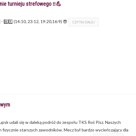
ie turnieju strefowego ‼💪
 5️⃣1️⃣ (14:10, 23:12, 19:20,16:9) 😎
CZYTAJ DALEJ
dowym
łupsk udali się w daleką podróż do zespołu TKS Roś Pisz. Naszych
ch fizycznie starszych zawodników. Mecz był bardzo wycieńczający dla