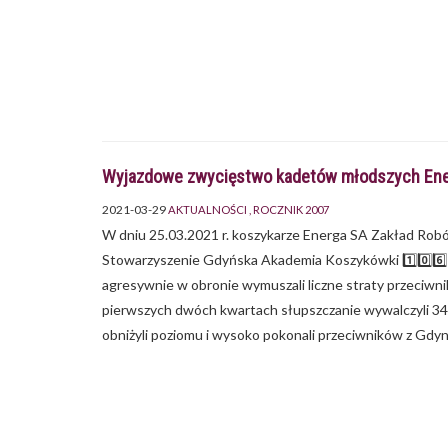
Wyjazdowe zwycięstwo kadetów młodszych Ener
2021-03-29
AKTUALNOŚCI
ROCZNIK 2007
W dniu 25.03.2021 r. koszykarze Energa SA Zakład Robó
Stowarzyszenie Gdyńska Akademia Koszykówki 1️⃣0️⃣6️⃣ - 
agresywnie w obronie wymuszali liczne straty przeciwn
pierwszych dwóch kwartach słupszczanie wywalczyli 34
obniżyli poziomu i wysoko pokonali przeciwników z Gdyn