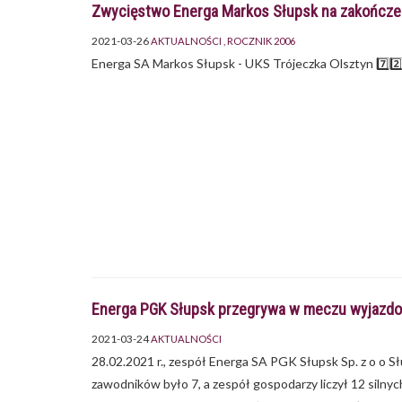
Zwycięstwo Energa Markos Słupsk na zakończen
2021-03-26
AKTUALNOŚCI
ROCZNIK 2006
Energa SA Markos Słupsk - UKS Trójeczka Olsztyn 7️⃣2️⃣ -
Energa PGK Słupsk przegrywa w meczu wyjaz
2021-03-24
AKTUALNOŚCI
28.02.2021 r., zespół Energa SA PGK Słupsk Sp. z o o S
zawodników było 7, a zespół gospodarzy liczył 12 silny