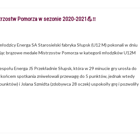
strzostw Pomorza w sezonie 2020-2021💪‼
dzicy Energa SA Starosielski fabryka Słupsk (U12 M) pokonali w dniu
ywając brązowe medale Mistrzostw Pomorza w kategorii młodzików U12M
espołu Energa JS Przekładnie Słupsk, która w 29 minucie gry urosła do
d końcem spotkania zniwelowali przewagę do 5 punktów, jednak wtedy
punktów) i Jolana Szmidta (zdobywca 28 oczek) uspokoiły grę i pozwoliły