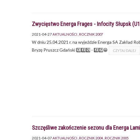
Zwycięstwo Energa Frages - Infocity Słupsk (
2021-04-27
AKTUALNOŚCI
ROCZNIK 2007
W dniu 25.04.2021 r. na wyjeździe Energa SA Zakład R
Bryzę Pruszcz Gdański 1️⃣2️⃣5️⃣ - 2️⃣7️⃣😁
CZYTAJ DALEJ
Szczęśliwe zakończenie sezonu dla Energa Lam
2021-04-07
AKTUALNOŚCI
ROCZNIK 2004
ROCZNIK 2005