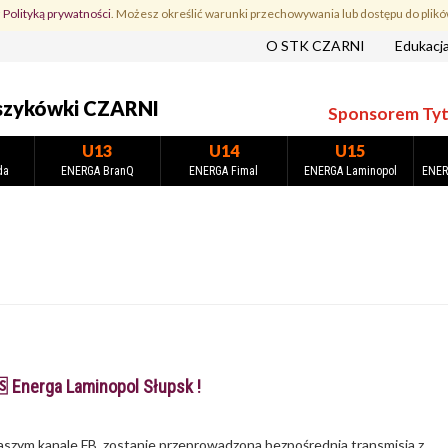
z
Polityką prywatności
. Możesz określić warunki przechowywania lub dostępu do plikó
O STK CZARNI
Edukacj
szykówki CZARNI
Sponsorem Tytu
U13
U14
U15
da
ENERGA BranQ
ENERGA Fimal
ENERGA Laminopol
ENER
 Energa Laminopol Słupsk !
a naszym kanale FB, zostanie przeprowadzona bezpośrednia transmisja z