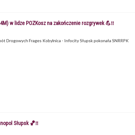
U14M) w lidze POZKosz na zakończenie rozgrywek 💪‼
obót Drogowych Frages Kobylnica - Infocity Słupsk pokonała SNRRPK
inopol Słupsk 🏀‼