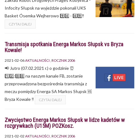
Zakład Robót Drogowych Frages Kobylnica -
Infocity Słupsk na wyjeździe pokonali UKS
Basket Ósemka Wejherowo 9️⃣4️⃣ - 4️⃣9️⃣‼
CZYTAJ DALEJ
Transmisja spotkania Energa Markos Słupsk vs Bryza
Kowale!
2021-02-06
AKTUALNOŚCI
ROCZNIK 2006
📢 Jutro (07.02.2021 r.) o godzinie ⏰
1️⃣2️⃣:0️⃣0️⃣ na naszym kanale FB, zostanie
przeprowadzona bezpośrednia transmisja z
meczu pomiędzy Energa SA Markos Słupsk 🆚
Bryza Kowale ‼
CZYTAJ DALEJ
Zwycięstwo Energa Markos Słupsk w lidze kadetów w
rozgrywkach (U15M) POZKosz.
2021-02-02
AKTUALNOŚCI
ROCZNIK 2006