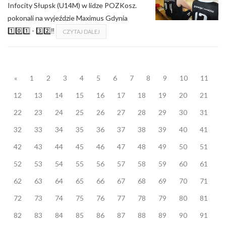
Infocity Słupsk (U14M) w lidze POZKosz.
pokonali na wyjeździe Maximus Gdynia
1️⃣0️⃣1️⃣ - 3️⃣2️⃣‼
CZYTAJ DALEJ
«
1
2
3
4
5
6
7
8
9
10
11
12
13
14
15
16
17
18
19
20
21
22
23
24
25
26
27
28
29
30
31
32
33
34
35
36
37
38
39
40
41
42
43
44
45
46
47
48
49
50
51
52
53
54
55
56
57
58
59
60
61
62
63
64
65
66
67
68
69
70
71
72
73
74
75
76
77
78
79
80
81
82
83
84
85
86
87
88
89
90
91