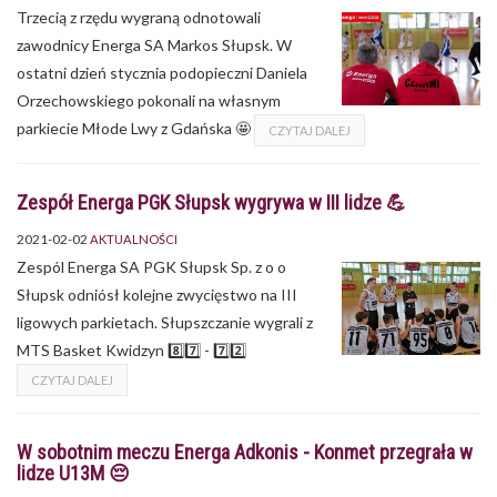
Trzecią z rzędu wygraną odnotowali
zawodnicy Energa SA Markos Słupsk. W
ostatni dzień stycznia podopieczni Daniela
Orzechowskiego pokonali na własnym
parkiecie Młode Lwy z Gdańska 🤩
CZYTAJ DALEJ
Zespół Energa PGK Słupsk wygrywa w III lidze 💪
2021-02-02
AKTUALNOŚCI
Zespól Energa SA PGK Słupsk Sp. z o o
Słupsk odniósł kolejne zwycięstwo na III
ligowych parkietach. Słupszczanie wygrali z
MTS Basket Kwidzyn 8️⃣7️⃣ - 7️⃣2️⃣
CZYTAJ DALEJ
W sobotnim meczu Energa Adkonis - Konmet przegrała w
lidze U13M 😔