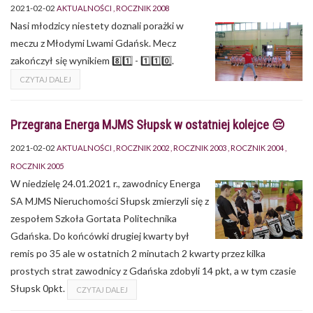
2021-02-02
AKTUALNOŚCI
ROCZNIK 2008
Nasi młodzicy niestety doznali porażki w
meczu z Młodymi Lwami Gdańsk. Mecz
zakończył się wynikiem 8️⃣1️⃣ - 1️⃣1️⃣0️⃣.
CZYTAJ DALEJ
Przegrana Energa MJMS Słupsk w ostatniej kolejce 😔
2021-02-02
AKTUALNOŚCI
ROCZNIK 2002
ROCZNIK 2003
ROCZNIK 2004
ROCZNIK 2005
W niedzielę 24.01.2021 r., zawodnicy Energa
SA MJMS Nieruchomości Słupsk zmierzyli się z
zespołem Szkoła Gortata Politechnika
Gdańska. Do końcówki drugiej kwarty był
remis po 35 ale w ostatnich 2 minutach 2 kwarty przez kilka
prostych strat zawodnicy z Gdańska zdobyli 14 pkt, a w tym czasie
Słupsk 0pkt.
CZYTAJ DALEJ