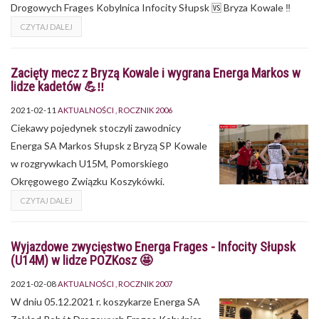
Drogowych Frages Kobylnica Infocity Słupsk 🆚 Bryza Kowale ‼
CZYTAJ DALEJ
Zacięty mecz z Bryzą Kowale i wygrana Energa Markos w
lidze kadetów 💪‼
2021-02-11
AKTUALNOŚCI
ROCZNIK 2006
Ciekawy pojedynek stoczyli zawodnicy
Energa SA Markos Słupsk z Bryzą SP Kowale
w rozgrywkach U15M, Pomorskiego
Okręgowego Związku Koszykówki.
CZYTAJ DALEJ
Wyjazdowe zwycięstwo Energa Frages - Infocity Słupsk
(U14M) w lidze POZKosz 🤩
2021-02-08
AKTUALNOŚCI
ROCZNIK 2007
W dniu 05.12.2021 r. koszykarze Energa SA