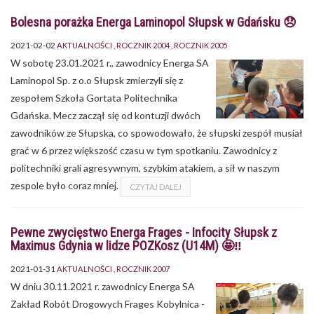
Bolesna porażka Energa Laminopol Słupsk w Gdańsku 😞
2021-02-02
AKTUALNOŚCI
ROCZNIK 2004
ROCZNIK 2005
W sobotę 23.01.2021 r., zawodnicy Energa SA
Laminopol Sp. z o.o Słupsk zmierzyli się z
zespołem Szkoła Gortata Politechnika
Gdańska. Mecz zaczął się od kontuzji dwóch
zawodników ze Słupska, co spowodowało, że słupski zespół musiał
grać w 6 przez większość czasu w tym spotkaniu. Zawodnicy z
politechniki grali agresywnym, szybkim atakiem, a sił w naszym
zespole było coraz mniej.
CZYTAJ DALEJ
Pewne zwycięstwo Energa Frages - Infocity Słupsk z
Maximus Gdynia w lidze POZKosz (U14M) 🤩‼
2021-01-31
AKTUALNOŚCI
ROCZNIK 2007
W dniu 30.11.2021 r. zawodnicy Energa SA
Zakład Robót Drogowych Frages Kobylnica -