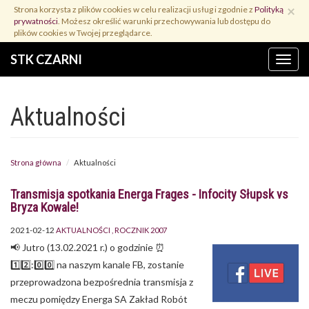
Przejdź
×
Strona korzysta z plików cookies w celu realizacji usług i zgodnie z
Polityką
do
prywatności
. Możesz określić warunki przechowywania lub dostępu do
treści
plików cookies w Twojej przeglądarce.
STK CZARNI
Menu
Aktualności
Strona główna
Aktualności
Transmisja spotkania Energa Frages - Infocity Słupsk vs
Bryza Kowale!
2021-02-12
AKTUALNOŚCI
ROCZNIK 2007
📢 Jutro (13.02.2021 r.) o godzinie ⏰
1️⃣2️⃣:0️⃣0️⃣ na naszym kanale FB, zostanie
przeprowadzona bezpośrednia transmisja z
meczu pomiędzy Energa SA Zakład Robót