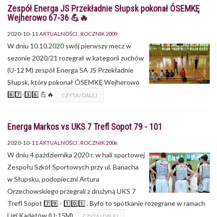
Zespół Energa JS Przekładnie Słupsk pokonał ÓSEMKĘ
Wejherowo 67-36 💪🔥
2020-10-11
AKTUALNOŚCI
ROCZNIK 2009
W dniu 10.10.2020 swój pierwszy mecz w
sezonie 2020/21 rozegrał w kategorii zuchów
(U-12 M) zespół Energa SA JS Przekładnie
Słupsk, który pokonał ÓSEMKĘ Wejherowo
6️⃣7️⃣-3️⃣6️⃣ 💪🔥
CZYTAJ DALEJ
Energa Markos vs UKS 7 Trefl Sopot 79 - 101
2020-10-11
AKTUALNOŚCI
ROCZNIK 2006
W dniu 4 października 2020 r. w hali sportowej
Zespołu Szkół Sportowych przy ul. Banacha
w Słupsku, podopieczni Artura
Orzechowskiego przegrali z drużyną UKS 7
Trefl Sopot 7️⃣9️⃣ - 1️⃣0️⃣1️⃣ . Było to spotkanie rozegrane w ramach
Ligi Kadetów (U-15M).
CZYTAJ DALEJ