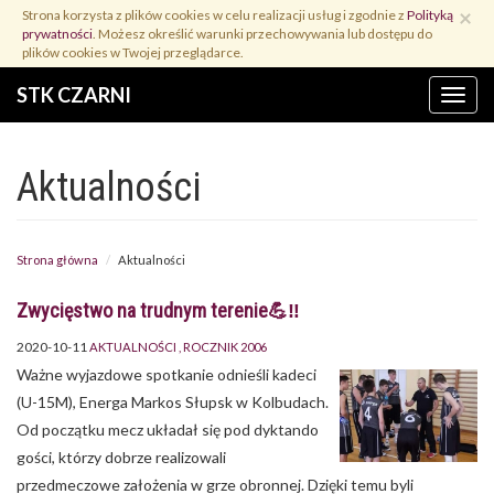
Przejdź
×
Strona korzysta z plików cookies w celu realizacji usług i zgodnie z
Polityką
do
prywatności
. Możesz określić warunki przechowywania lub dostępu do
treści
plików cookies w Twojej przeglądarce.
STK CZARNI
Menu
Aktualności
Strona główna
Aktualności
Zwycięstwo na trudnym terenie💪‼️
2020-10-11
AKTUALNOŚCI
ROCZNIK 2006
Ważne wyjazdowe spotkanie odnieśli kadeci
(U-15M), Energa Markos Słupsk w Kolbudach.
Od początku mecz układał się pod dyktando
gości, którzy dobrze realizowali
przedmeczowe założenia w grze obronnej. Dzięki temu byli