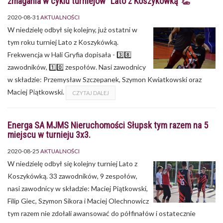
zmagania w cyklu turniejów "Lato z Koszykówką"👏
2020-08-31
AKTUALNOŚCI
W niedzielę odbył się kolejny, już ostatni w
tym roku turniej Lato z Koszykówką.
Frekwencja w Hali Gryfia dopisała - 3️⃣8️⃣
zawodników, 1️⃣0️⃣ zespołów. Nasi zawodnicy
w składzie: Przemysław Szczepanek, Szymon Kwiatkowski oraz
Maciej Piątkowski.
CZYTAJ DALEJ
Energa SA MJMS Nieruchomości Słupsk tym razem na 5
miejscu w turnieju 3x3.
2020-08-25
AKTUALNOŚCI
W niedzielę odbył się kolejny turniej Lato z
Koszykówką. 33 zawodników, 9 zespołów,
nasi zawodnicy w składzie: Maciej Piątkowski,
Filip Giec, Szymon Sikora i Maciej Olechnowicz
tym razem nie zdołali awansować do półfinałów i ostatecznie