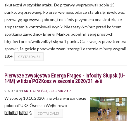
skuteczni w szybkim ataku. Do przerwy wypracowali sobie 15 -
punktową przewagę. Po przerwie gospodarze starali się niwelować
przewagę agresywną obroną i niekiedy przynosiła ona skutek, ale
słupszczanie kontrolowali wynik. Niestety 6 minut przed końcem
spotkania zawodnicy Energii Markos popełnili serię prostych
błędów i przeciwnik zbliżył się na 1 punkt. Czas wzięty przez trenera
sprawił, że goście ponownie zwarli szeregi i ostatnie minuty wygrali
18:4.
CZYTAJ DALEJ
Pierwsze zwycięstwo Energa Frages - Infocity Słupsk (U-
14M) w lidze POZKosz w sezonie 2020/21 🔥‼️
2020-10-11
AKTUALNOŚCI
ROCZNIK 2007
W sobotę 10.10.2020 r. na własnym parkiecie
pokonali UKS Ósemka Wejherowo
1️⃣0️⃣6️⃣-6️⃣4️⃣ 💪
CZYTAJ DALEJ