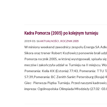
Kadra Pomorza (2005) po kolejnym turnieju
2019-01-16
AKTUALNOŚCI
ROCZNIK 2005
W miniony weekend zawodnicy zespołu Energa SA Adkoni
Sikora oraz trener Robert Kozłowicz ponownie brali udzi
Pomorza rocznik 2005, w której występowali, spisała si
meczów i zakończyła udział w Turnieju na II miejscu. W
Pomerania: Keila KK (Estonia) 77:43, Pomerania: TTU Ta
57:39,Pomerania: BC Zenith Sankt Petersburg (Rosja) 4
Giec- Pierwsza Piątka Turnieju. Przed naszymi kadrowic
impreza: Ogólnopolska Olimpiada Młodzieży (27.02 -03