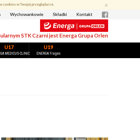
×
w cookies w Twojej przeglądarce.
a
Wychowankowie
Składki
Kontakt
larnym STK Czarni jest Energa Grupa Orlen
U17
U19
GA MEDICUS-CLINIC
ENERGA Frages