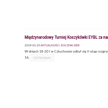
Międzynarodowy Turniej Koszykówki EYBL za na
2019-01-25
AKTUALNOŚCI
ROCZNIK 2003
W dniach 18-20 I w Człuchowie odbył się II etap rozgr
16.
CZYTAJ DALEJ