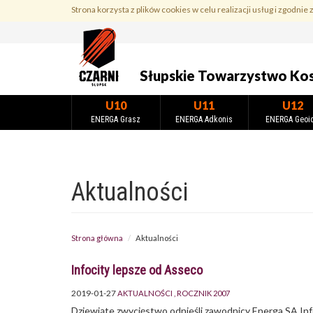
Przejdź
Strona korzysta z plików cookies w celu realizacji usług i zgodnie 
do
treści
Słupskie Towarzystwo Ko
U10
U11
U12
ENERGA Grasz
ENERGA Adkonis
ENERGA Geoi
Aktualności
Strona główna
Aktualności
Infocity lepsze od Asseco
2019-01-27
AKTUALNOŚCI
ROCZNIK 2007
Dziewiąte zwycięstwo odnieśli zawodnicy Energa SA In