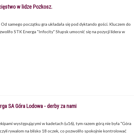
cięstwo w lidze Pozkosz.
7. Od samego początku gra układała się pod dyktando gości. Kluczem do
oliło STK Energa "Infocity" Słupsk umocnić się na pozycji lidera w
ga SA Góra Lodowa - derby za nami
pami występującymi w kadetach (u16), tym razem górą nie była "Góra
li rywalom na blisko 18 oczek, co pozwoliło spokojnie kontrolować