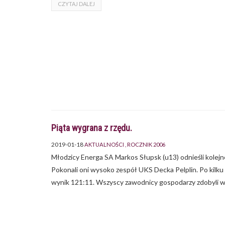
CZYTAJ DALEJ
Piąta wygrana z rzędu.
2019-01-18
AKTUALNOŚCI
ROCZNIK 2006
Młodzicy Energa SA Markos Słupsk (u13) odnieśli kolej
Pokonali oni wysoko zespół UKS Decka Pelplin. Po kilk
wynik 121:11. Wszyscy zawodnicy gospodarzy zdobyli 