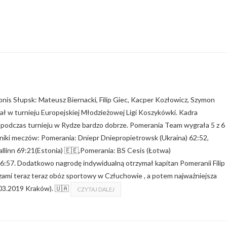
s Słupsk: Mateusz Biernacki, Filip Giec, Kacper Kozłowicz, Szymon
ał w turnieju Europejskiej Młodzieżowej Ligi Koszykówki. Kadra
ę podczas turnieju w Rydze bardzo dobrze. Pomerania Team wygrała 5 z 6
yniki meczów: Pomerania: Dniepr Dniepropietrowsk (Ukraina) 62:52,
llinn 69:21(Estonia) 🇪🇪,Pomerania: BS Cesis (Łotwa)
6:57. Dodatkowo nagrodę indywidualną otrzymał kapitan Pomeranii Filip
zami teraz teraz obóz sportowy w Człuchowie , a potem najważniejsza
.03.2019 Kraków). 🇺🇦
CZYTAJ DALEJ