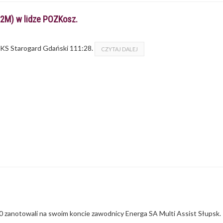
12M) w lidze POZKosz.
 SKS Starogard Gdański 111:28.
CZYTAJ DALEJ
 zanotowali na swoim koncie zawodnicy Energa SA Multi Assist Słupsk.