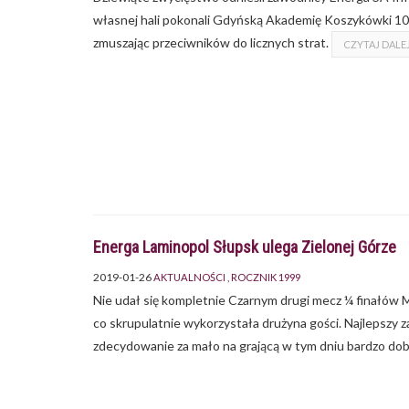
własnej hali pokonali Gdyńską Akademię Koszykówki 105:
zmuszając przeciwników do licznych strat.
CZYTAJ DALE
Energa Laminopol Słupsk ulega Zielonej Górze
2019-01-26
AKTUALNOŚCI
ROCZNIK 1999
Nie udał się kompletnie Czarnym drugi mecz ¼ finałów Mi
co skrupulatnie wykorzystała drużyna gości. Najlepszy
zdecydowanie za mało na grającą w tym dniu bardzo dob