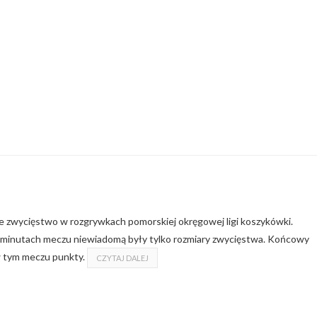
ne zwycięstwo w rozgrywkach pomorskiej okręgowej ligi koszykówki.
u minutach meczu niewiadomą były tylko rozmiary zwycięstwa. Końcowy
w tym meczu punkty.
CZYTAJ DALEJ