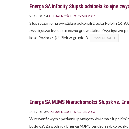
Energa SA Infocity Słupsk odniosła kolejne zwy
2019-01-14
AKTUALNOŚCI
ROCZNIK 2007
Słupszczanie na wyjeździe pokonali Decka Pelplin 16:9
zwycięstwa była skuteczna gra w ataku. Zwycięstwo pozw
lidze Pozkosz. (U12M) w grupie A.
CZYTAJ DALEJ
Energa SA MJMS Nieruchomości Słupsk vs. Ener
2019-01-09
AKTUALNOŚCI
ROCZNIK 2003
W rewanżowym spotkaniu pomiędzy dwiema słupskimi eki
Lodowa". Zawodnicy Energa MJMS bardzo szybko odskoczy