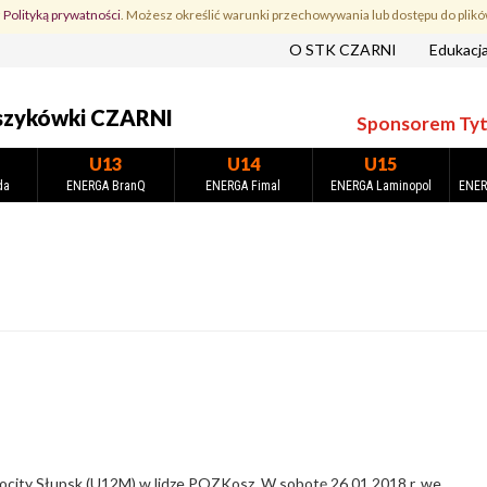
z
Polityką prywatności
. Możesz określić warunki przechowywania lub dostępu do plikó
O STK CZARNI
Edukacj
szykówki CZARNI
Sponsorem Tytu
U13
U14
U15
da
ENERGA BranQ
ENERGA Fimal
ENERGA Laminopol
ENER
focity Słupsk (U12M) w lidze POZKosz. W sobotę 26.01.2018 r. we