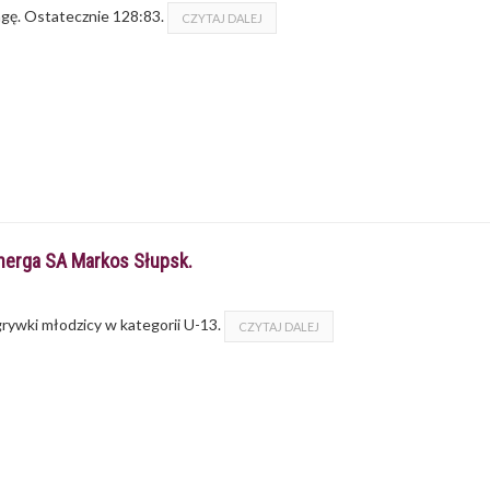
agę. Ostatecznie 128:83.
CZYTAJ DALEJ
erga SA Markos​ Słupsk.
ywki młodzicy w kategorii U-13.
CZYTAJ DALEJ