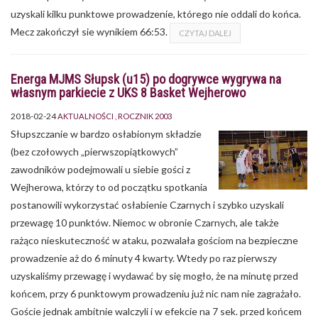
uzyskali kilku punktowe prowadzenie, którego nie oddali do końca.
Mecz zakończył sie wynikiem 66:53.
CZYTAJ DALEJ
Energa MJMS Słupsk (u15) po dogrywce wygrywa na
własnym parkiecie z UKS 8 Basket Wejherowo
2018-02-24
AKTUALNOŚCI
ROCZNIK 2003
Słupszczanie w bardzo osłabionym składzie
(bez czołowych „pierwszopiątkowych”
zawodników podejmowali u siebie gości z
Wejherowa, którzy to od początku spotkania
postanowili wykorzystać osłabienie Czarnych i szybko uzyskali
przewagę 10 punktów. Niemoc w obronie Czarnych, ale także
rażąco nieskuteczność w ataku, pozwalała gościom na bezpieczne
prowadzenie aż do 6 minuty 4 kwarty. Wtedy po raz pierwszy
uzyskaliśmy przewagę i wydawać by się mogło, że na minutę przed
końcem, przy 6 punktowym prowadzeniu już nic nam nie zagrażało.
Goście jednak ambitnie walczyli i w efekcie na 7 sek. przed końcem