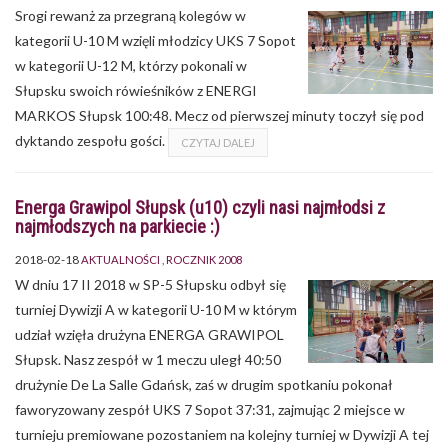
Srogi rewanż za przegraną kolegów w
kategorii U-10 M wzięli młodzicy UKS 7 Sopot
w kategorii U-12 M, którzy pokonali w
Słupsku swoich rówieśników z ENERGI
MARKOS Słupsk 100:48. Mecz od pierwszej minuty toczył się pod
dyktando zespołu gości.
CZYTAJ DALEJ
Energa Grawipol Słupsk (u10) czyli nasi najmłodsi z
najmłodszych na parkiecie :)
2018-02-18
AKTUALNOŚCI
ROCZNIK 2008
W dniu 17 II 2018 w SP-5 Słupsku odbył się
turniej Dywizji A w kategorii U-10 M w którym
udział wzięła drużyna ENERGA GRAWIPOL
Słupsk. Nasz zespół w 1 meczu uległ 40:50
drużynie De La Salle Gdańsk, zaś w drugim spotkaniu pokonał
faworyzowany zespół UKS 7 Sopot 37:31, zajmując 2 miejsce w
turnieju premiowane pozostaniem na kolejny turniej w Dywizji A tej