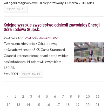
kategorii rozgrywkowej. Kolejne zawody 17 marca 2018 roku.
CZYTAJ DALEJ
Kolejne wysokie zwyciestwo odniesli zawodnicy Energii
Góra Lodowa Słupsk.
2018-02-18
AKTUALNOŚCI
ROCZNIK 2004
Tym razem zderzenia z Górą lodową
doświadczył zespół SKS Gama Starogard
Gdański którego niepokonani dotąd w lidze
nasi młodzicy u14 odprawili z wynikiem
130:25.
#stk2004
CZYTAJ DALEJ
«
1
2
3
4
5
6
7
8
9
10
11
12
13
14
15
16
17
18
19
20
21