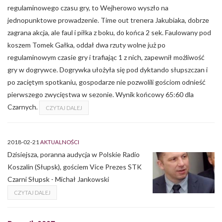
regulaminowego czasu gry, to Wejherowo wyszło na
jednopunktowe prowadzenie. Time out trenera Jakubiaka, dobrze
zagrana akcja, ale faul i piłka z boku, do końca 2 sek. Faulowany pod
koszem Tomek Gałka, oddał dwa rzuty wolne już po
regulaminowym czasie gry i trafiając 1 z nich, zapewnił możliwość
gry w dogrywce. Dogrywka ułożyła się pod dyktando słupszczan i
po zaciętym spotkaniu, gospodarze nie pozwolili gościom odnieść
pierwszego zwycięstwa w sezonie. Wynik końcowy 65:60 dla
Czarnych.
CZYTAJ DALEJ
2018-02-21
AKTUALNOŚCI
Dzisiejsza, poranna audycja w Polskie Radio
Koszalin (Słupsk), gościem Vice Prezes STK
Czarni Słupsk - Michał Jankowski
CZYTAJ DALEJ