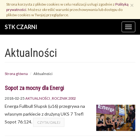
Przejdź
×
Strona korzysta z plików cookies w celu realizacji usług i zgodnie z
Polityką
do
prywatności
. Możesz określić warunki przechowywania lub dostępu do
treści
plików cookies w Twojej przeglądarce.
STK CZARNI
Menu
Aktualności
Strona główna
Aktualności
Sopot za mocny dla Energi
2018-02-25
AKTUALNOŚCI
ROCZNIK 2002
Energa Fullbull Słupsk (u16) przegrywa na
własnym parkiecie z drużyną UKS 7 Trefl
Sopot 76:124.
CZYTAJ DALEJ