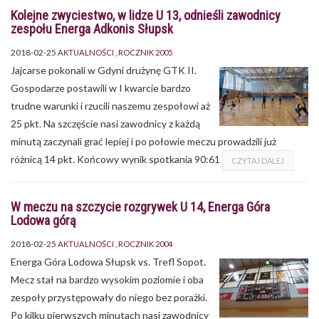
Kolejne zwyciestwo, w lidze U 13, odnieśli zawodnicy
zespołu Energa Adkonis Słupsk
2018-02-25
AKTUALNOŚCI
ROCZNIK 2005
Jajcarse pokonali w Gdyni drużynę GTK II.
Gospodarze postawili w I kwarcie bardzo
trudne warunki i rzucili naszemu zespołowi aż
25 pkt. Na szczęście nasi zawodnicy z każdą
minutą zaczynali grać lepiej i po połowie meczu prowadzili już
różnicą 14 pkt. Końcowy wynik spotkania 90:61
CZYTAJ DALEJ
W meczu na szczycie rozgrywek U 14, Energa Góra
Lodowa górą
2018-02-25
AKTUALNOŚCI
ROCZNIK 2004
Energa Góra Lodowa Słupsk vs. Trefl Sopot.
Mecz stał na bardzo wysokim poziomie i oba
zespoły przystępowały do niego bez porażki.
Po kilku pierwszych minutach nasi zawodnicy