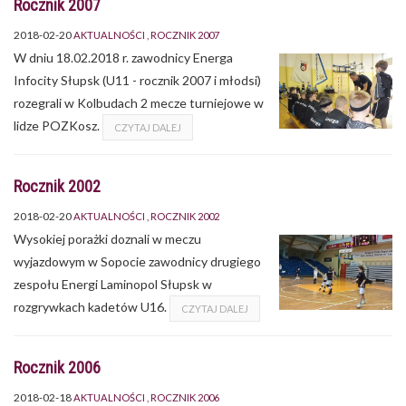
Rocznik 2007
2018-02-20
AKTUALNOŚCI
ROCZNIK 2007
W dniu 18.02.2018 r. zawodnicy Energa
Infocity Słupsk (U11 - rocznik 2007 i młodsi)
rozegrali w Kolbudach 2 mecze turniejowe w
lidze POZKosz.
CZYTAJ DALEJ
Rocznik 2002
2018-02-20
AKTUALNOŚCI
ROCZNIK 2002
Wysokiej porażki doznali w meczu
wyjazdowym w Sopocie zawodnicy drugiego
zespołu Energi Laminopol Słupsk w
rozgrywkach kadetów U16.
CZYTAJ DALEJ
Rocznik 2006
2018-02-18
AKTUALNOŚCI
ROCZNIK 2006