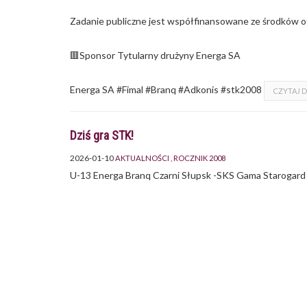
Zadanie publiczne jest współfinansowane ze środków o
🟥Sponsor Tytularny drużyny Energa SA
Energa SA #Fimal #Branq #Adkonis #stk2008
CZYTAJ D
Dziś gra STK!
2026-01-10
AKTUALNOŚCI
ROCZNIK 2008
U-13 Energa Branq Czarni Słupsk -SKS Gama Starogard