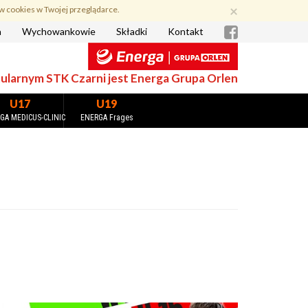
×
w cookies w Twojej przeglądarce.
a
Wychowankowie
Składki
Kontakt
larnym STK Czarni jest Energa Grupa Orlen
U17
U19
GA MEDICUS-CLINIC
ENERGA Frages