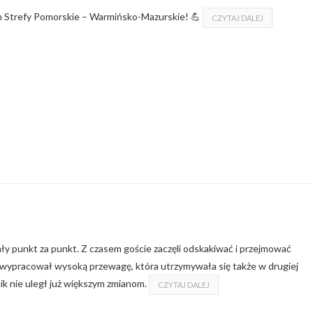
 Strefy Pomorskie – Warmińsko-Mazurskie! 💪
CZYTAJ DALEJ
ały punkt za punkt. Z czasem goście zaczęli odskakiwać i przejmować
wypracował wysoką przewagę, która utrzymywała się także w drugiej
k nie uległ już większym zmianom.
CZYTAJ DALEJ