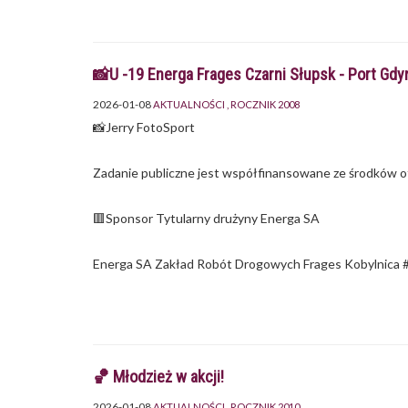
📸U -19 Energa Frages Czarni Słupsk - Port Gdy
2026-01-08
AKTUALNOŚCI
ROCZNIK 2008
📸Jerry FotoSport
Zadanie publiczne jest współfinansowane ze środków o
🟥Sponsor Tytularny drużyny Energa SA
Energa SA Zakład Robót Drogowych Frages Kobylnica
🏀 Młodzież w akcji!
2026-01-08
AKTUALNOŚCI
ROCZNIK 2010