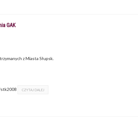
nia GAK
trzymanych z Miasta Słupsk.
 #stk2008
CZYTAJ DALEJ