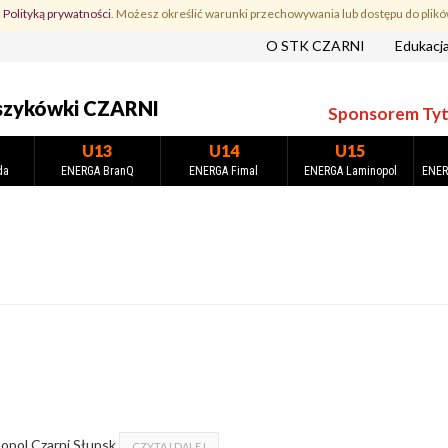
z
Polityką prywatności
. Możesz określić warunki przechowywania lub dostępu do plikó
O STK CZARNI
Edukacj
szykówki CZARNI
Sponsorem Tytu
U13
U14
U15
da
ENERGA BranQ
ENERGA Fimal
ENERGA Laminopol
ENER
opol Czarni Słupsk
CZYTAJ DALEJ