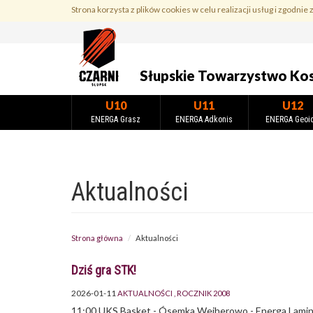
Przejdź
Strona korzysta z plików cookies w celu realizacji usług i zgodnie 
do
treści
Słupskie Towarzystwo Ko
U10
U11
U12
ENERGA Grasz
ENERGA Adkonis
ENERGA Geoi
Aktualności
Strona główna
Aktualności
Dziś gra STK!
2026-01-11
AKTUALNOŚCI
ROCZNIK 2008
11:00 UKS Basket - Ósemka Wejherowo - Energa Lamin