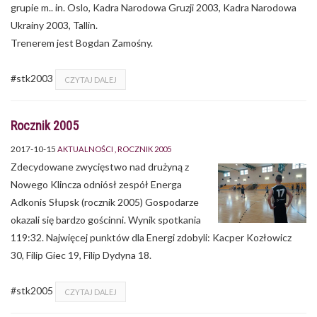
grupie m.. in. Oslo, Kadra Narodowa Gruzji 2003, Kadra Narodowa
Ukrainy 2003, Tallin.
Trenerem jest Bogdan Zamośny.
#stk2003
CZYTAJ DALEJ
Rocznik 2005
2017-10-15
AKTUALNOŚCI
ROCZNIK 2005
Zdecydowane zwycięstwo nad drużyną z
Nowego Klincza odniósł zespół Energa
Adkonis Słupsk (rocznik 2005) Gospodarze
okazali się bardzo gościnni. Wynik spotkania
119:32. Najwięcej punktów dla Energi zdobyli: Kacper Kozłowicz
30, Filip Giec 19, Filip Dydyna 18.
#stk2005
CZYTAJ DALEJ