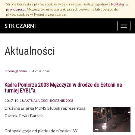
Przejdź
×
Strona korzysta z plików cookies w celu realizacji usług i zgodnie z
Polityką
do
prywatności
. Możesz określić warunki przechowywania lub dostępu do
treści
plików cookies w Twojej przeglądarce.
STK CZARNI
Menu
Aktualności
Strona główna
Aktualności
Kadra Pomorza 2003 Mężczyzn w drodze do Estonii na
turniej EYBL”a.
2017-10-18
AKTUALNOŚCI
ROCZNIK 2003
Drużynę Energa MJMS Słupsk reprezentują:
Czarek, Eryk i Bartek.
Chłopaki grają od piątku do niedzieli. W