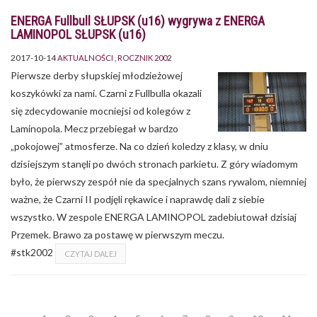
ENERGA Fullbull SŁUPSK (u16) wygrywa z ENERGA
LAMINOPOL SŁUPSK (u16)
2017-10-14
AKTUALNOŚCI
ROCZNIK 2002
Pierwsze derby słupskiej młodzieżowej
koszykówki za nami. Czarni z Fullbulla okazali
się zdecydowanie mocniejsi od kolegów z
Laminopola. Mecz przebiegał w bardzo
„pokojowej” atmosferze. Na co dzień koledzy z klasy, w dniu
dzisiejszym stanęli po dwóch stronach parkietu. Z góry wiadomym
było, że pierwszy zespół nie da specjalnych szans rywalom, niemniej
ważne, że Czarni II podjęli rękawice i naprawdę dali z siebie
wszystko. W zespole ENERGA LAMINOPOL zadebiutował dzisiaj
Przemek. Brawo za postawę w pierwszym meczu.
#stk2002
CZYTAJ DALEJ