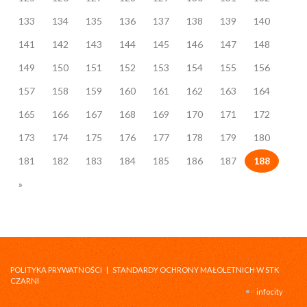
133
134
135
136
137
138
139
140
141
142
143
144
145
146
147
148
149
150
151
152
153
154
155
156
157
158
159
160
161
162
163
164
165
166
167
168
169
170
171
172
173
174
175
176
177
178
179
180
181
182
183
184
185
186
187
188
»
POLITYKA PRYWATNOŚCI
|
STANDARDY OCHRONY MAŁOLETNICH W STK
CZARNI
infocity