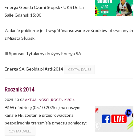
Energa Geoida Czarni Słupsk - UKS De La
Salle Gdańsk 15:00
Zadanie publiczne jest współfinansowane ze środków otrzymanych
z Miasta Słupsk.
🟥Sponsor Tytularny drużyny Energa SA
Energa SA Geoida.pl #stk2014
CZYTAJ DALEJ
Rocznik 2014
2025-10-02
AKTUALNOŚCI
ROCZNIK 2014
📢 W niedzielę (05.10.2025 r.) na naszym
kanale FB, zostanie przeprowadzona
bezpośrednia transmisja z meczu pomiędzy:
CZYTAJ DALEJ