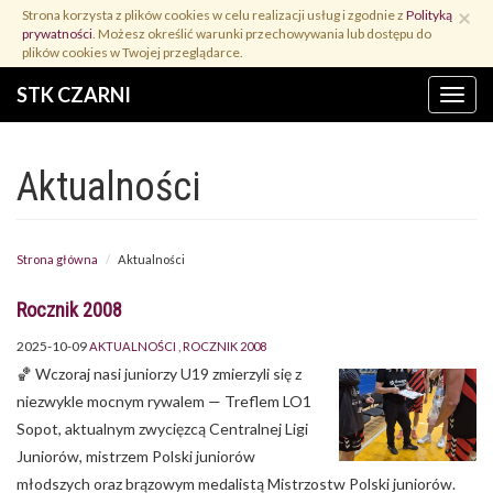
Przejdź
×
Strona korzysta z plików cookies w celu realizacji usług i zgodnie z
Polityką
do
prywatności
. Możesz określić warunki przechowywania lub dostępu do
treści
plików cookies w Twojej przeglądarce.
STK CZARNI
Menu
Aktualności
Strona główna
Aktualności
Rocznik 2008
2025-10-09
AKTUALNOŚCI
ROCZNIK 2008
🏀 Wczoraj nasi juniorzy U19 zmierzyli się z
niezwykle mocnym rywalem — Treflem LO1
Sopot, aktualnym zwycięzcą Centralnej Ligi
Juniorów, mistrzem Polski juniorów
młodszych oraz brązowym medalistą Mistrzostw Polski juniorów.