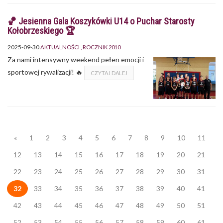
🏀 Jesienna Gala Koszykówki U14 o Puchar Starosty
Kołobrzeskiego 🏆
2025-09-30
AKTUALNOŚCI
ROCZNIK 2010
Za nami intensywny weekend pełen emocji i
sportowej rywalizacji! 🔥
CZYTAJ DALEJ
«
1
2
3
4
5
6
7
8
9
10
11
12
13
14
15
16
17
18
19
20
21
22
23
24
25
26
27
28
29
30
31
32
33
34
35
36
37
38
39
40
41
42
43
44
45
46
47
48
49
50
51
52
53
54
55
56
57
58
59
60
61