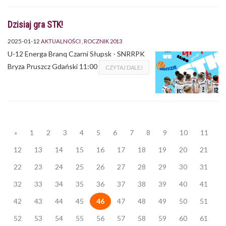
Dzisiaj gra STK!
2025-01-12
AKTUALNOŚCI
ROCZNIK 2013
U-12 Energa Branq Czarni Słupsk - SNRRPK
Bryza Pruszcz Gdański 11:00
CZYTAJ DALEJ
«
1
2
3
4
5
6
7
8
9
10
11
12
13
14
15
16
17
18
19
20
21
22
23
24
25
26
27
28
29
30
31
32
33
34
35
36
37
38
39
40
41
42
43
44
45
46
47
48
49
50
51
52
53
54
55
56
57
58
59
60
61