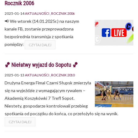
Rocznik 2006
2025-01-14
AKTUALNOŚCI
ROCZNIK 2006
📢 We wtorek (14.01.2025r.) na naszym
kanale FB, zostanie przeprowadzona
bezpośrednia transmisja z spotkania
pomiędzy:
CZYTAJ DALEJ
🏀 Niełatwy wyjazd do Sopotu 🏀
2025-01-13
AKTUALNOŚCI
ROCZNIK 2010
Drużyna Energa Fimal Czarni Słupsk zmierzyła
się na wyjeździe z wymagającym rywalem –
Akademią Koszykówki 7 Trefl Sopot.
Niestety, gospodarze kontrolowali przebieg
spotkania od początku do końca, co przełożyło się na wynik.
CZYTAJ DALEJ