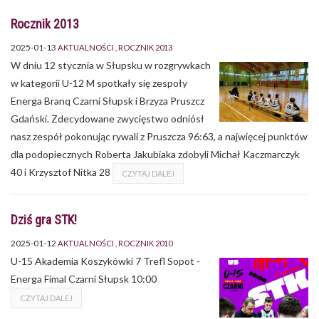
Rocznik 2013
2025-01-13
AKTUALNOŚCI
ROCZNIK 2013
W dniu 12 stycznia w Słupsku w rozgrywkach
w kategorii U-12 M spotkały się zespoły
Energa Branq Czarni Słupsk i Brzyza Pruszcz
Gdański. Zdecydowane zwycięstwo odniósł
nasz zespół pokonując rywali z Pruszcza 96:63, a najwięcej punktów
dla podopiecznych Roberta Jakubiaka zdobyli Michał Kaczmarczyk
40 i Krzysztof Nitka 28
CZYTAJ DALEJ
Dziś gra STK!
2025-01-12
AKTUALNOŚCI
ROCZNIK 2010
U-15 Akademia Koszykówki 7 Trefl Sopot -
Energa Fimal Czarni Słupsk 10:00
CZYTAJ DALEJ