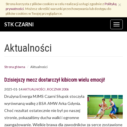
Przejdź
×
Strona korzysta z plików cookies w celu realizacji usług i zgodnie z
Polityką
do
prywatności
. Możesz określić warunki przechowywania lub dostępu do
treści
plików cookies w Twojej przeglądarce.
STK CZARNI
Menu
Aktualności
Strona główna
Aktualności
Dzisiejszy mecz dostarczył kibicom wielu emocji!
2025-01-14
AKTUALNOŚCI
ROCZNIK 2006
Drużyna Energa MJMS Czarni Słupsk stoczyła
wyrównaną walkę z BSA AMW Arka Gdynia.
Choć rezultat ostatecznie nie był po naszej
stronie, pokazaliśmy ducha walki i ogromne
zaangażowanie. Wielkie brawa dla zawodników za serce zostawione