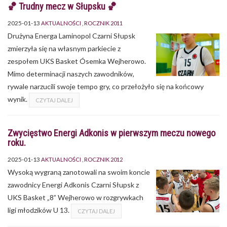
🏀 Trudny mecz w Słupsku 🏀
2025-01-13
AKTUALNOŚCI
ROCZNIK 2011
Drużyna Energa Laminopol Czarni Słupsk
zmierzyła się na własnym parkiecie z
zespołem UKS Basket Ósemka Wejherowo.
Mimo determinacji naszych zawodników,
rywale narzucili swoje tempo gry, co przełożyło się na końcowy
wynik.
CZYTAJ DALEJ
Zwycięstwo Energi Adkonis w pierwszym meczu nowego
roku.
2025-01-13
AKTUALNOŚCI
ROCZNIK 2012
Wysoką wygraną zanotowali na swoim koncie
zawodnicy Energi Adkonis Czarni Słupsk z
UKS Basket „8” Wejherowo w rozgrywkach
ligi młodzików U 13.
CZYTAJ DALEJ