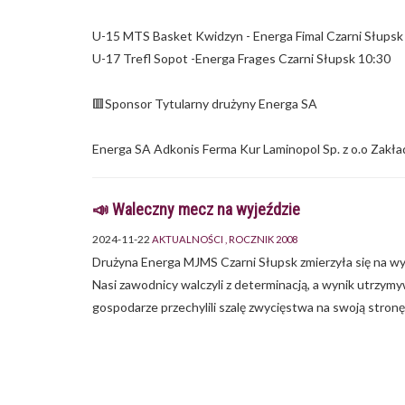
U-15 MTS Basket Kwidzyn - Energa Fimal Czarni Słupsk
U-17 Trefl Sopot -Energa Frages Czarni Słupsk 10:30
🟥Sponsor Tytularny drużyny Energa SA
Energa SA Adkonis Ferma Kur Laminopol Sp. z o.o Zak
📣 Waleczny mecz na wyjeździe
2024-11-22
AKTUALNOŚCI
ROCZNIK 2008
Drużyna Energa MJMS Czarni Słupsk zmierzyła się na w
Nasi zawodnicy walczyli z determinacją, a wynik utrzymyw
gospodarze przechylili szalę zwycięstwa na swoją stronę