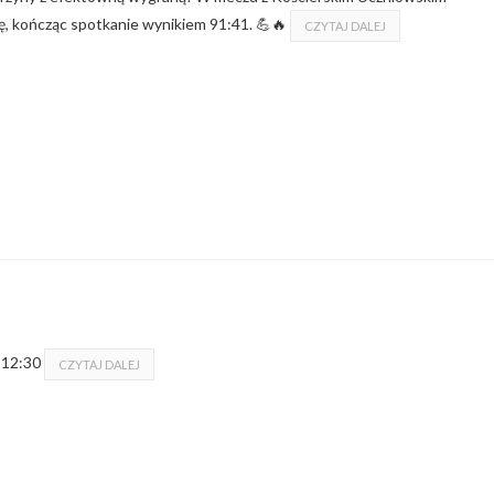
, kończąc spotkanie wynikiem 91:41. 💪🔥
CZYTAJ DALEJ
k 12:30
CZYTAJ DALEJ