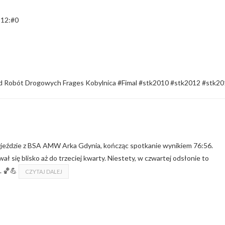
 12:#0
ład Robót Drogowych Frages Kobylnica #Fimal #stk2010 #stk2012 #stk2
yjeździe z BSA AMW Arka Gdynia, kończąc spotkanie wynikiem 76:56.
ał się blisko aż do trzeciej kwarty. Niestety, w czwartej odsłonie to
. 🏀💪
CZYTAJ DALEJ