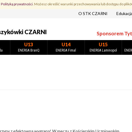
z
Polityką prywatności
. Możesz określić warunki przechowywania lub dostępu do plikó
O STK CZARNI
Edukacj
szykówki CZARNI
Sponsorem Tytu
U13
U14
U15
da
ENERGA BranQ
ENERGA Fimal
ENERGA Laminopol
ENER
erzyny z efektowną wygraną! W meczu z Kościerskim Uczniowskim