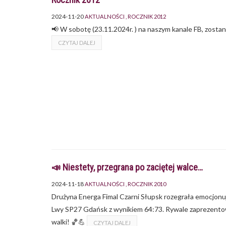
2024-11-20
AKTUALNOŚCI
ROCZNIK 2012
📢 W sobotę (23.11.2024r. ) na naszym kanale FB, zosta
CZYTAJ DALEJ
📣 Niestety, przegrana po zaciętej walce…
2024-11-18
AKTUALNOŚCI
ROCZNIK 2010
Drużyna Energa Fimal Czarni Słupsk rozegrała emocjonuj
Lwy SP27 Gdańsk z wynikiem 64:73. Rywale zaprezentowa
walki! 🏀💪
CZYTAJ DALEJ