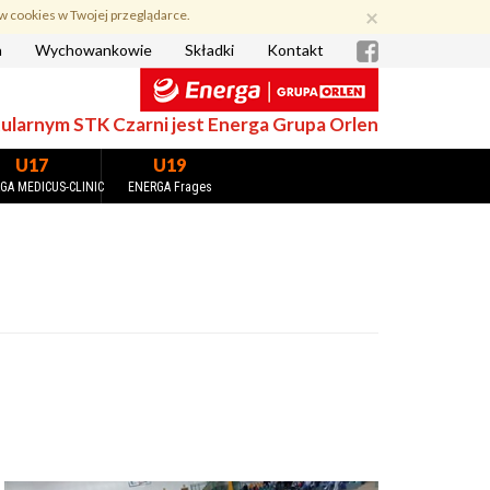
×
w cookies w Twojej przeglądarce.
a
Wychowankowie
Składki
Kontakt
larnym STK Czarni jest Energa Grupa Orlen
U17
U19
GA MEDICUS-CLINIC
ENERGA Frages