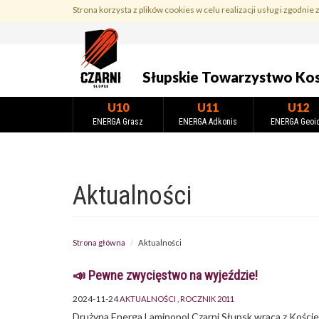
Przejdź
Strona korzysta z plików cookies w celu realizacji usług i zgodnie 
do
treści
Słupskie Towarzystwo Ko
U10
U11
U12
ENERGA Grasz
ENERGA Adkonis
ENERGA Geoi
Aktualności
Strona główna
Aktualności
📣 Pewne zwycięstwo na wyjeździe!
2024-11-24
AKTUALNOŚCI
ROCZNIK 2011
Drużyna Energa Laminopol Czarni Słupsk wraca z Kości