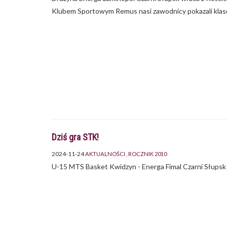
Klubem Sportowym Remus nasi zawodnicy pokazali klasę
Dziś gra STK!
2024-11-24
AKTUALNOŚCI
ROCZNIK 2010
U-15 MTS Basket Kwidzyn - Energa Fimal Czarni Słups