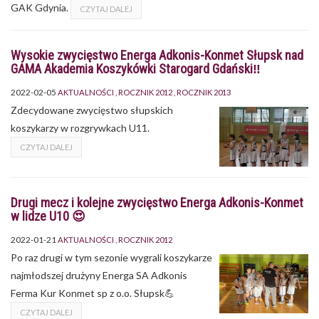
GAK Gdynia.
CZYTAJ DALEJ
Wysokie zwycięstwo Energa Adkonis-Konmet Słupsk nad
GAMA Akademia Koszykówki Starogard Gdański‼
2022-02-05
AKTUALNOŚCI
ROCZNIK 2012
ROCZNIK 2013
Zdecydowane zwycięstwo słupskich
koszykarzy w rozgrywkach U11.
CZYTAJ DALEJ
Drugi mecz i kolejne zwycięstwo Energa Adkonis-Konmet
w lidze U10 😍
2022-01-21
AKTUALNOŚCI
ROCZNIK 2012
Po raz drugi w tym sezonie wygrali koszykarze
najmłodszej drużyny Energa SA Adkonis
Ferma Kur Konmet sp z o.o. Słupsk💪
CZYTAJ DALEJ