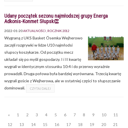
Udany początek sezonu najmłodszej grupy Energa
Adkonis-Konmet Słupsk👏
2022-01-20
AKTUALNOŚCI
ROCZNIK 2012
Wygraną z UKS Basket Ósemka Wejherowo
zaczęli rozgrywki w lidze U10 najmłodsi
słupscy koszykarze. Od początku mecz
układał się po myśli gospodarzy. I i II kwartę
wygrali w identycznym stosunku 10:4 i do przerwy wyraźnie
prowadzili. Druga połowa była bardziej wyrównana. Trzecią kwartę
wygrali goście z Wejherowa, ale w ostatniej części to słupszczanie
dominowali.
CZYTAJ DALEJ
«
1
2
3
4
5
6
7
8
9
10
11
12
13
14
15
16
17
18
19
20
21