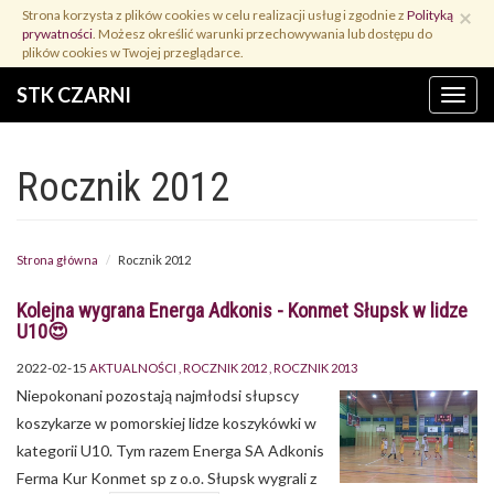
Przejdź
×
Strona korzysta z plików cookies w celu realizacji usług i zgodnie z
Polityką
do
prywatności
. Możesz określić warunki przechowywania lub dostępu do
treści
plików cookies w Twojej przeglądarce.
STK CZARNI
Menu
Rocznik 2012
Strona główna
Rocznik 2012
Kolejna wygrana Energa Adkonis - Konmet Słupsk w lidze
U10😍
2022-02-15
AKTUALNOŚCI
ROCZNIK 2012
ROCZNIK 2013
Niepokonani pozostają najmłodsi słupscy
koszykarze w pomorskiej lidze koszykówki w
kategorii U10. Tym razem Energa SA Adkonis
Ferma Kur Konmet sp z o.o. Słupsk wygrali z