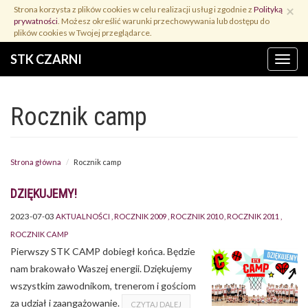
Przejdź
×
Strona korzysta z plików cookies w celu realizacji usług i zgodnie z
Polityką
do
prywatności
. Możesz określić warunki przechowywania lub dostępu do
treści
plików cookies w Twojej przeglądarce.
STK CZARNI
Menu
Rocznik camp
Strona główna
Rocznik camp
DZIĘKUJEMY!
2023-07-03
AKTUALNOŚCI
ROCZNIK 2009
ROCZNIK 2010
ROCZNIK 2011
ROCZNIK CAMP
Pierwszy STK CAMP dobiegł końca. Będzie
nam brakowało Waszej energii. Dziękujemy
wszystkim zawodnikom, trenerom i gościom
za udział i zaangażowanie.
CZYTAJ DALEJ