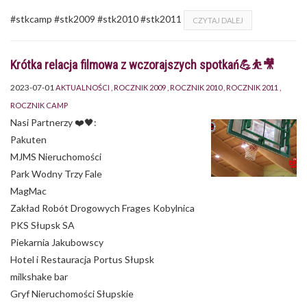
#stkcamp #stk2009 #stk2010 #stk2011
CZYTAJ DALEJ
Krótka relacja filmowa z wczorajszych spotkań💪⛹️🎥
2023-07-01
AKTUALNOŚCI
ROCZNIK 2009
ROCZNIK 2010
ROCZNIK 2011
ROCZNIK CAMP
Nasi Partnerzy ❤️🖤:
Pakuten
MJMS Nieruchomości
Park Wodny Trzy Fale
MagMac
Zakład Robót Drogowych Frages Kobylnica
PKS Słupsk SA
Piekarnia Jakubowscy
Hotel i Restauracja Portus Słupsk
milkshake bar
Gryf Nieruchomości Słupskie