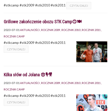
#stkcamp #stk2009 #stk2010 #stk2011
CZYTAJ DALEJ
Grillowe zakończenie obozu STK Camp🙃🍽
2023-07-01
AKTUALNOŚCI
ROCZNIK 2009
ROCZNIK 2010
ROCZNIK 2011
ROCZNIK CAMP
#stkcamp #stk2009 #stk2010 #stk2011
CZYTAJ DALEJ
Kilka słów od Jolana 😎🎙🎥
2023-07-01
AKTUALNOŚCI
ROCZNIK 2009
ROCZNIK 2010
ROCZNIK 2011
ROCZNIK CAMP
#stkcamp #stk2009 #stk2010 #stk2011
CZYTAJ DALEJ