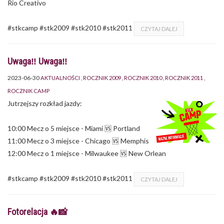
Rio Creativo
#stkcamp #stk2009 #stk2010 #stk2011
CZYTAJ DALEJ
Uwaga‼️ Uwaga‼️
2023-06-30
AKTUALNOŚCI
ROCZNIK 2009
ROCZNIK 2010
ROCZNIK 2011
ROCZNIK CAMP
Jutrzejszy rozkład jazdy:
10:00 Mecz o 5 miejsce - Miami 🆚 Portland
11:00 Mecz o 3 miejsce - Chicago 🆚 Memphis
12:00 Mecz o 1 miejsce - Milwaukee 🆚 New Orlean
#stkcamp #stk2009 #stk2010 #stk2011
CZYTAJ DALEJ
Fotorelacja 🔥📸