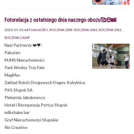
Fotorelacja z ostatniego dnia naszego obozu🥰😎📸
2023-07-01
AKTUALNOŚCI
ROCZNIK 2009
ROCZNIK 2010
ROCZNIK 2011
ROCZNIK CAMP
Nasi Partnerzy ❤️🖤:
Pakuten
MJMS Nieruchomości
Park Wodny Trzy Fale
MagMac
Zakład Robót Drogowych Frages Kobylnica
PKS Słupsk SA
Piekarnia Jakubowscy
Hotel i Restauracja Portus Słupsk
milkshake bar
Gryf Nieruchomości Słupskie
Rio Creativo