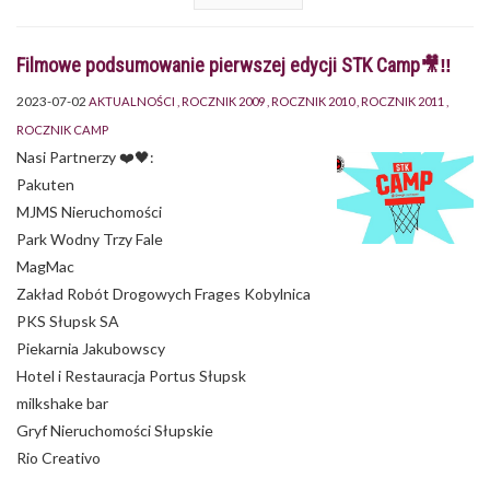
Filmowe podsumowanie pierwszej edycji STK Camp🎥‼️
2023-07-02
AKTUALNOŚCI
ROCZNIK 2009
ROCZNIK 2010
ROCZNIK 2011
ROCZNIK CAMP
Nasi Partnerzy ❤️🖤:
Pakuten
MJMS Nieruchomości
Park Wodny Trzy Fale
MagMac
Zakład Robót Drogowych Frages Kobylnica
PKS Słupsk SA
Piekarnia Jakubowscy
Hotel i Restauracja Portus Słupsk
milkshake bar
Gryf Nieruchomości Słupskie
Rio Creativo