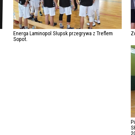
Energa Laminopol Słupsk przegrywa z Treflem
Z
Sopot.
P
S
2