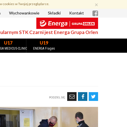
×
w cookies w Twojej przeglądarce.
a
Wychowankowie
Składki
Kontakt
larnym STK Czarni jest Energa Grupa Orlen
U17
U19
GA MEDICUS-CLINIC
ENERGA Frages
PODZIEL SIĘ: