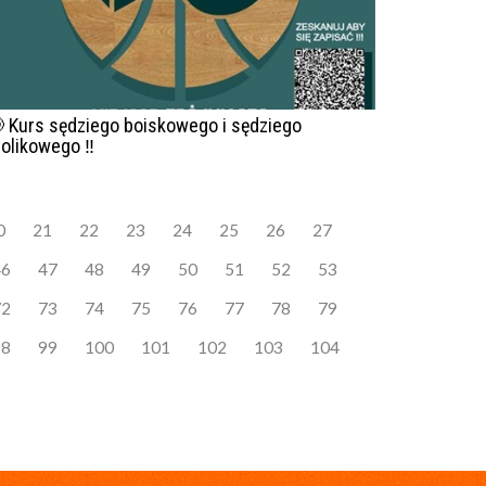
 Kurs sędziego boiskowego i sędziego
tolikowego ‼️
0
21
22
23
24
25
26
27
46
47
48
49
50
51
52
53
72
73
74
75
76
77
78
79
98
99
100
101
102
103
104