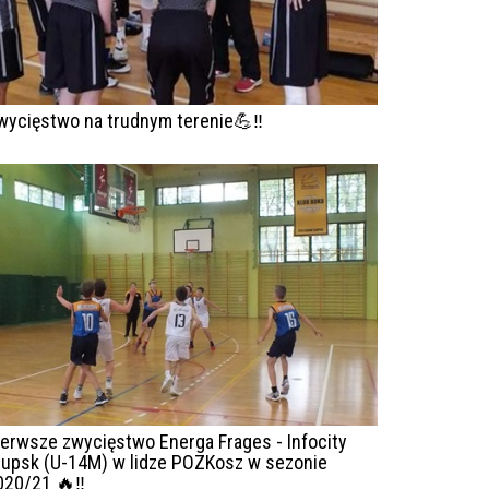
wycięstwo na trudnym terenie💪‼️
ierwsze zwycięstwo Energa Frages - Infocity
łupsk (U-14M) w lidze POZKosz w sezonie
020/21 🔥‼️