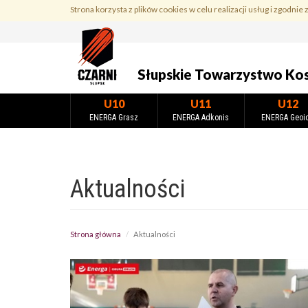
Przejdź
Strona korzysta z plików cookies w celu realizacji usług i zgodnie 
do
treści
Słupskie Towarzystwo Ko
U10
U11
U12
ENERGA Grasz
ENERGA Adkonis
ENERGA Geoi
Aktualności
Strona główna
Aktualności