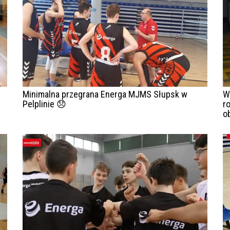
Minimalna przegrana Energa MJMS Słupsk w
W
Pelplinie 😞
r
o