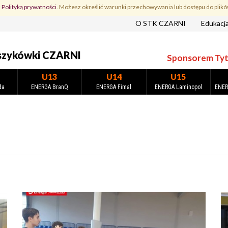
z
Polityką prywatności
. Możesz określić warunki przechowywania lub dostępu do plikó
O STK CZARNI
Edukacj
szykówki CZARNI
Sponsorem Tytu
U13
U14
U15
da
ENERGA BranQ
ENERGA Fimal
ENERGA Laminopol
ENER