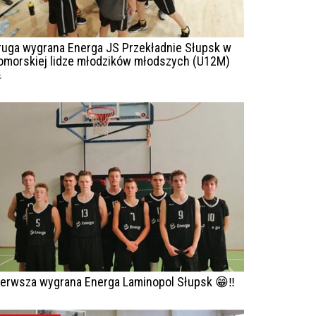
ruga wygrana Energa JS Przekładnie Słupsk w
omorskiej lidze młodzików młodszych (U12M)

ierwsza wygrana Energa Laminopol Słupsk 😁‼️