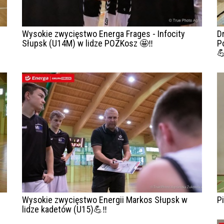
Wysokie zwycięstwo Energa Frages - Infocity
D
Słupsk (U14M) w lidze POZKosz 🤩‼️
P

Wysokie zwycięstwo Energii Markos Słupsk w
P
lidze kadetów (U15)💪‼️