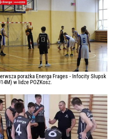
ierwsza porażka Energa Frages - Infocity Słupsk
U14M) w lidze POZKosz.