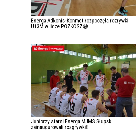
Energa Adkonis-Konmet rozpoczęła rozrywki
U13M w lidze POZKOSZ😄
Juniorzy starsi Energa MJMS Słupsk
zainaugurowali rozgrywki‼️