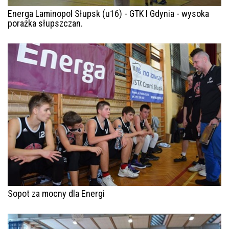
Energa Laminopol Słupsk (u16) - GTK I Gdynia - wysoka
porażka słupszczan.
Sopot za mocny dla Energi