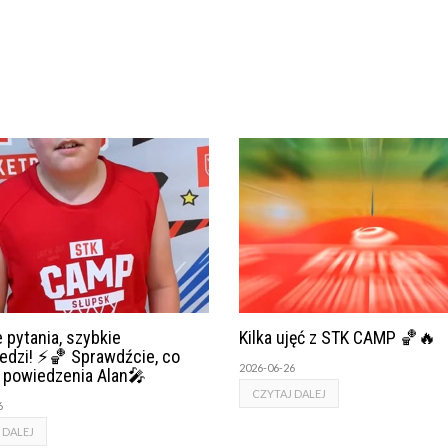
 pytania, szybkie
Kilka ujęć z STK CAMP 🏀🔥
edzi! ⚡🏀 Sprawdźcie, co
2026-06-26
o powiedzenia Alan🎤
CZYTAJ DALEJ
6
 DALEJ