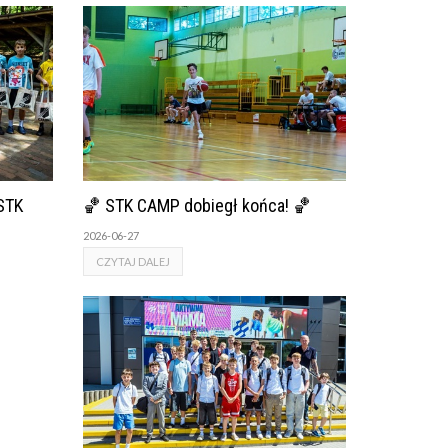
STK
🏀 STK CAMP dobiegł końca! 🏀
2026-06-27
CZYTAJ DALEJ