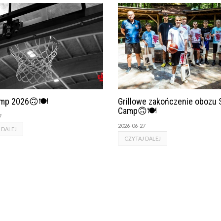
mp 2026🙃🍽
Grillowe zakończenie obozu 
Camp🙃🍽
7
2026-06-27
 DALEJ
CZYTAJ DALEJ