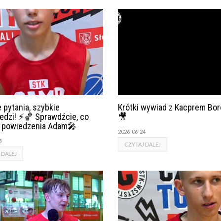
 pytania, szybkie
Krótki wywiad z Kacprem Bo
edzi! ⚡🏀 Sprawdźcie, co
🎥
o powiedzenia Adam🎤
2026-06-24
5
CZYTAJ DALEJ
 DALEJ