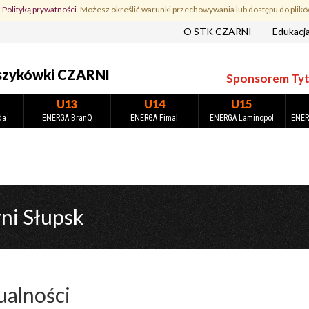
z
Polityką prywatności
. Możesz określić warunki przechowywania lub dostępu do plikó
O STK CZARNI
Edukacj
szykówki CZARNI
Sponsorem Tytu
U13
U14
U15
da
ENERGA BranQ
ENERGA Fimal
ENERGA Laminopol
ENER
ni Słupsk
ualności