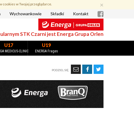
×
w cookies w Twojej przeglądarce.
a
Wychowankowie
Składki
Kontakt
larnym STK Czarni jest Energa Grupa Orlen
U17
U19
GA MEDICUS-CLINIC
ENERGA Frages
PODZIEL SIĘ: