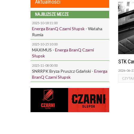
Aktualności
NAJBLIŻSZE MECZE
2025-10-18 11:00
Energa BranQ Czarni Słupsk
-
Wataha
Rumia
2025-10-25 10:00
MAXIMUS
-
Energa BranQ Czarni
Słupsk
STK Ca
2025-11-08 00:00
2026-06-2
SNRRPK Bryza Pruszcz Gdański
-
Energa
BranQ Czarni Słupsk
CZYTAJ