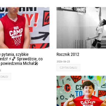
 pytania, szybkie
Rocznik 2012
edzi! ⚡🏀 Sprawdźcie, co
2026-06-23
o powiedzenia Michał🎤
CZYTAJ DALEJ
3
 DALEJ